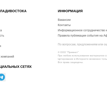
ВЛАДИВОСТОКА
ИНФОРМАЦИЯ
Вакансии
Контакты
ха
Информационное сотрудничество и
сть
Правила публикации события на А
По вопросам, предложениям или о
я
© ООО "Примнет"
При любом использовании материалов ссы
 компаний
Цитирование в Интернете возможно тольк
Все права защищены.
ЦИАЛЬНЫХ СЕТЯХ