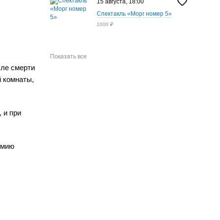
15 августа, 18:00
Спектакль «Морг номер 5»
1000 ₽
Показать все
сле смерти
й комнаты,
 и при
емию