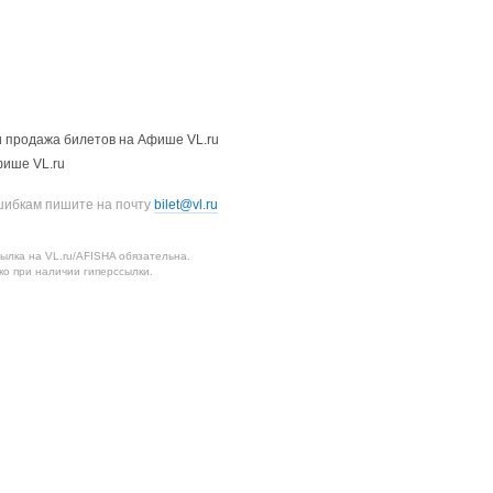
 продажа билетов на Афише VL.ru
фише VL.ru
шибкам пишите на почту
bilet@vl.ru
лка на VL.ru/AFISHA обязательна.
о при наличии гиперссылки.