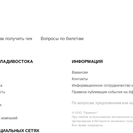
ак получить чек
Вопросы по билетам
ВЛАДИВОСТОКА
ИНФОРМАЦИЯ
Вакансии
Контакты
ха
Информационное сотрудничество и
сть
Правила публикации события на А
По вопросам, предложениям или о
я
© ООО "Примнет"
При любом использовании материалов ссы
 компаний
Цитирование в Интернете возможно тольк
Все права защищены.
ЦИАЛЬНЫХ СЕТЯХ