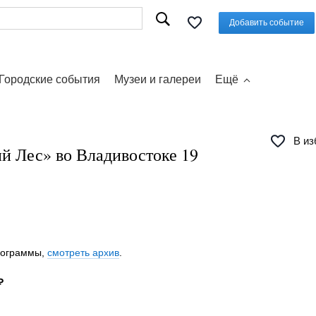
Добавить событие
Городские события
Музеи и галереи
Ещё
В из
й Лес» во Владивостоке 19
программы,
смотреть архив
.
₽