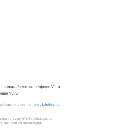
 продажа билетов на Афише VL.ru
фише VL.ru
шибкам пишите на почту
bilet@vl.ru
лка на VL.ru/AFISHA обязательна.
о при наличии гиперссылки.