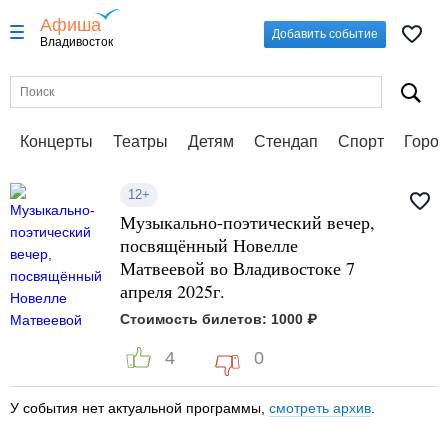
Афиша
Добавить событие
Владивосток
Концерты
Театры
Детям
Стендап
Спорт
Город
12+
Музыкально-поэтический вечер,
посвящённый Новелле
Матвеевой во Владивостоке 7
апреля 2025г.
Стоимость билетов: 1000 ₽
4
0
У события нет актуальной программы,
смотреть архив
.