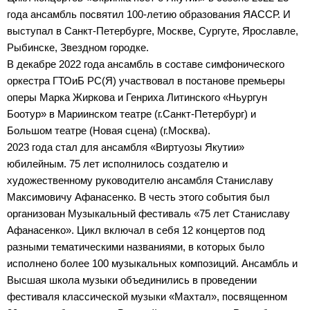
года ансамбль посвятил 100-летию образования ЯАССР. И
выступал в Санкт-Петербурге, Москве, Сургуте, Ярославле,
Рыбинске, Звездном городке.
В декабре 2022 года ансамбль в составе симфонического
оркестра ГТОиБ РС(Я) участвовал в постанове премьеры
оперы Марка Жиркова и Генриха Литинского «Ньургун
Боотур» в Мариинском театре (г.Санкт-Петербург) и
Большом театре (Новая сцена) (г.Москва).
2023 года стал для ансамбля «Виртуозы Якутии»
юбилейным. 75 лет исполнилось создателю и
художественному руководителю ансамбля Станиславу
Максимовичу Афанасенко. В честь этого события был
организован Музыкальный фестиваль «75 лет Станиславу
Афанасенко». Цикл включал в себя 12 концертов под
разными тематическими названиями, в которых было
исполнено более 100 музыкальных композиций. Ансамбль и
Высшая школа музыки объединились в проведении
фестиваля классической музыки «Махтал», посвященном