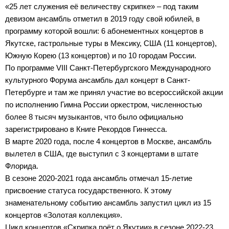
«25 лет служения её величеству скрипке» – под таким
девизом ансамбль отметил в 2019 году свой юбилей, в
программу которой вошли: 6 абонементных концертов в
Якутске, гастрольные туры в Мексику, США (11 концертов),
Южную Корею (13 концертов) и по 10 городам России.
По программе VIII Санкт-Петербургского Международного
культурного Форума ансамбль дал концерт в Санкт-
Петербурге и там же принял участие во всероссийской акции
по исполнению Гимна России оркестром, численностью
более 8 тысяч музыкантов, что было официально
зарегистрировано в Книге Рекордов Гиннесса.
В марте 2020 года, после 4 концертов в Москве, ансамбль
вылетел в США, где выступил с 3 концертами в штате
Флорида.
В сезоне 2020-2021 года ансамбль отмечал 15-летие
присвоение статуса государственного. К этому
знаменательному событию ансамбль запустил цикл из 15
концертов «Золотая коллекция».
Цикл концертов «Скрипка поёт о Якутии» в сезоне 2022-23