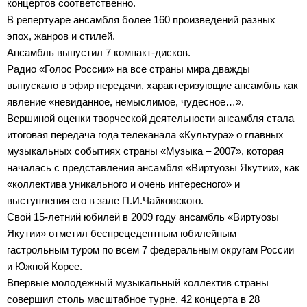
концертов соответственно.
В репертуаре ансамбля более 160 произведений разных
эпох, жанров и стилей.
Ансамбль выпустил 7 компакт-дисков.
Радио «Голос России» на все страны мира дважды
выпускало в эфир передачи, характеризующие ансамбль как
явление «невиданное, немыслимое, чудесное…».
Вершиной оценки творческой деятельности ансамбля стала
итоговая передача года телеканала «Культура» о главных
музыкальных событиях страны «Музыка – 2007», которая
началась с представления ансамбля «Виртуозы Якутии», как
«коллектива уникального и очень интересного» и
выступления его в зале П.И.Чайковского.
Свой 15-летний юбилей в 2009 году ансамбль «Виртуозы
Якутии» отметил беспрецедентным юбилейным
гастрольным туром по всем 7 федеральным округам России
и Южной Корее.
Впервые молодежный музыкальный коллектив страны
совершил столь масштабное турне. 42 концерта в 28