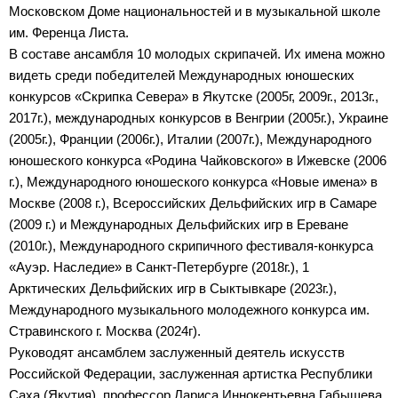
Московском Доме национальностей и в музыкальной школе
им. Ференца Листа.
В составе ансамбля 10 молодых скрипачей. Их имена можно
видеть среди победителей Международных юношеских
конкурсов «Скрипка Севера» в Якутске (2005г, 2009г., 2013г.,
2017г.), международных конкурсов в Венгрии (2005г.), Украине
(2005г.), Франции (2006г.), Италии (2007г.), Международного
юношеского конкурса «Родина Чайковского» в Ижевске (2006
г.), Международного юношеского конкурса «Новые имена» в
Москве (2008 г.), Всероссийских Дельфийских игр в Самаре
(2009 г.) и Международных Дельфийских игр в Ереване
(2010г.), Международного скрипичного фестиваля-конкурса
«Ауэр. Наследие» в Санкт-Петербурге (2018г.), 1
Арктических Дельфийских игр в Сыктывкаре (2023г.),
Международного музыкального молодежного конкурса им.
Стравинского г. Москва (2024г).
Руководят ансамблем заслуженный деятель искусств
Российской Федерации, заслуженная артистка Республики
Саха (Якутия), профессор Лариса Иннокентьевна Габышева