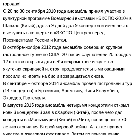
городах!
С 20 по 30 сентября 2010 года ансамбль принял участие в
культурной программе Всемирной выставки «ЭКСПО-2010» в
Шанхае (Китай), где за 9 дней дал 9 концертов и имел честь
выступить в концерте в «ЭКСПО Центре» перед
Президентами России и Китая.
В октябре-ноябре 2012 года ансамбль совершил крупное
гастрольное турне по США. 20 тысяч слушателей 20 городов
12 штатов открыли для себя искрометное искусство
якутских скрипачей и, стоя, продолжительными овациями
просили их играть на бис и возвращаться снова.
В сентябре – октябре 2014 ансамбль провел гастрольный тур
(14 концертов) в Бразилию, Аргентину, Чили Колумбию,
Эквадор, Гватемалу.
В августе 2015 года ансамбль четырьмя концертами открыл
новый концертный зал в г.Харбин (Китай), после чего дал
концерты в г.Маньчжурия (Китай) и г.Чите, посвященные 70-
летию окончания Второй мировой войны. А также принял
участие в джазовом фестивале. Затем по приглашению