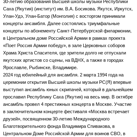
30-летию образования Высшей школы музыки Республики
Саха (Якутия) (институт) им. В.А. Босикова. Якутск, Иркутск,
Улан-Удэ, Улан-Батор (Монголия) с восторгом принимали
концерты ансамбля. Далее состоялись триумфальные
концерты по абонементу Санкт-Петербургской филармонии,
в Центральном доме Российской Армии в рамках проекта
«Поет Россия Армии победу», в зале Церковных соборов
Храма Христа Спасителя, где зрители долго не отпускали
якутских артистов со сцены, на ВДНХ, а также в городах
Ярославле, Рыбинске, Владимире.
2024 год юбилейный для ансамбля. 2 марта 1994 года на
церемонии открытия Высшей школы музыки РС(Я) впервые
выступил ансамбль юных скрипачей, который в дальнейшем
прославил Республику Саха (Якутия) на весь мир. В октябре
ансамбль провел 4 престижных концерта в Москве. Участие
в заключительном концерте фестиваля «Москва встречает
друзей», посвященном 30-летию Международного
Благотворительного фонда Владимира Спивакова, в
Центральном Доме Российской Армии для воинов СВО, в