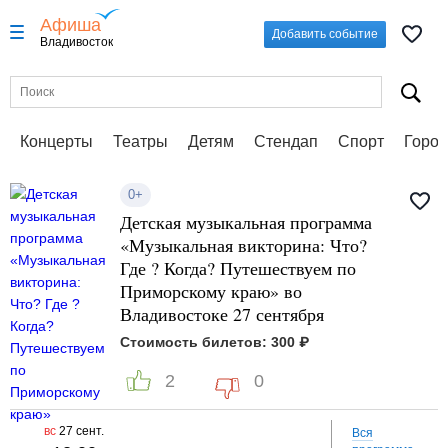
Афиша
Добавить событие
Владивосток
Концерты
Театры
Детям
Стендап
Спорт
Город
0+
Детская музыкальная программа
«Музыкальная викторина: Что?
Где ? Когда? Путешествуем по
Приморскому краю» во
Владивостоке 27 сентября
Стоимость билетов: 300 ₽
2
0
вс
27 сент.
Вся