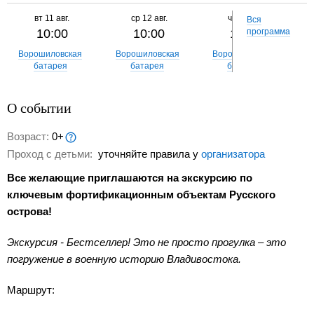
вт
11 авг.
ср
12 авг.
чт
13 авг.
Вся
10:00
10:00
10:00
программа
Ворошиловская
Ворошиловская
Ворошиловская
батарея
батарея
батарея
О событии
Возраст:
0+
Проход с детьми:
уточняйте правила у
организатора
Все желающие приглашаются на экскурсию по
ключевым фортификационным объектам Русского
острова!
Экскурсия - Бестселлер! Это не просто прогулка – это
погружение в военную историю Владивостока.
Маршрут: