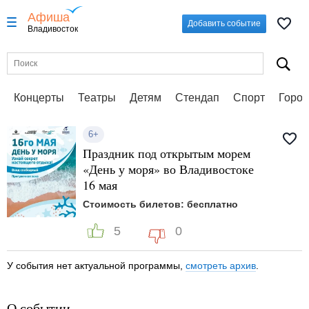
Афиша
Добавить событие
Владивосток
Концерты
Театры
Детям
Стендап
Спорт
Город
6+
Праздник под открытым морем
«День у моря» во Владивостоке
16 мая
Стоимость билетов: бесплатно
5
0
У события нет актуальной программы,
смотреть архив
.
О событии