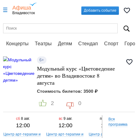
Афиша
Добавить событие
Владивосток
Концерты
Театры
Детям
Стендап
Спорт
Город
6+
Модульный курс «Цветоведение
детям» во Владивостоке 8
августа
Стоимость билетов: 3500 ₽
2
0
сб
8 авг.
вс
9 авг.
пн
10 авг.
Вся
12:00
12:00
12:00
программа
Центр арт-терапии и
Центр арт-терапии и
Центр арт-терапии и
Цен