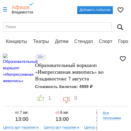
Афиша
Добавить событие
Владивосток
Концерты
Театры
Детям
Стендап
Спорт
Город
16+
Образовательный воркшоп
«Импрессивная живопись» во
Владивостоке 7 августа
Стоимость билетов: 4999 ₽
1
0
пт
7 авг.
сб
8 авг.
вс
9 авг.
Вся
13:00
13:00
13:00
программа
Центр арт-терапии и
Центр арт-терапии и
Центр арт-терапии и
Цен