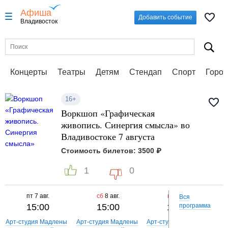
Афиша
Добавить событие
Владивосток
Концерты
Театры
Детям
Стендап
Спорт
Город
16+
Воркшоп «Графическая
живопись. Синергия смысла» во
Владивостоке 7 августа
Стоимость билетов: 3500 ₽
1
0
пт
7 авг.
сб
8 авг.
вс
9 авг.
Вся
15:00
15:00
15:00
программа
Арт-студия Мадлены
Арт-студия Мадлены
Арт-студия Мадлены
Арт