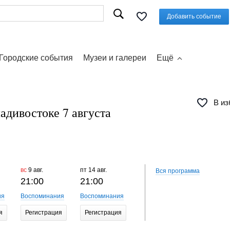
Добавить событие
Городские события
Музеи и галереи
Ещё
В из
адивостоке 7 августа
вс
9 авг.
пт
14 авг.
сб
15 авг.
вс
16 авг.
Вся программа
21:00
21:00
21:00
21:00
ия
Воспоминания
Воспоминания
Воспоминания
Воспомин
я
Регистрация
Регистрация
Регистрация
Регистр