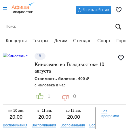
Афиша
Добавить событие
Владивосток
Концерты
Театры
Детям
Стендап
Спорт
Город
18+
Киносеанс во Владивостоке 10
августа
Стоимость билетов: 400 ₽
с человека в час
1
0
пн
10 авг.
вт
11 авг.
ср
12 авг.
чт
13 авг.
пт
Вся
20:00
20:00
20:00
20:00
программа
2
Воспоминания
Воспоминания
Воспоминания
Воспоминания
Воспо