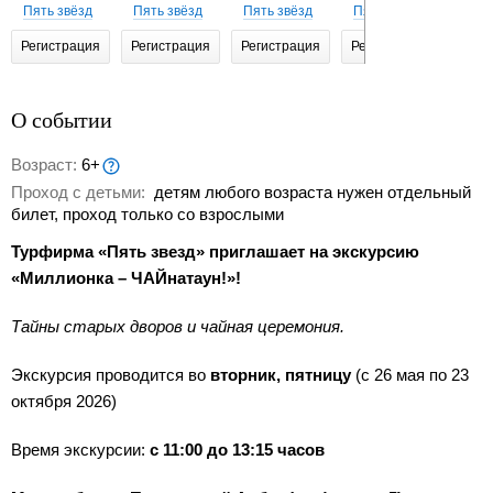
Пять звёзд
Пять звёзд
Пять звёзд
Пять звёзд
Пять
Регистрация
Регистрация
Регистрация
Регистрация
Реги
О событии
Возраст:
6+
Проход с детьми:
детям любого возраста нужен отдельный
билет, проход только со взрослыми
Турфирма «Пять звезд» приглашает на экскурсию
«Миллионка – ЧАЙнатаун!»!
Тайны старых дворов и чайная церемония.
Экскурсия проводится во
вторник, пятницу
(с 26 мая по 23
октября 2026)
Время экскурсии:
с 11:00 до 13:15 часов