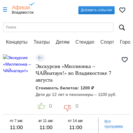
Афиша
Добавить событие
Владивосток
Концерты
Театры
Детям
Стендап
Спорт
Город
6+
Экскурсия «Миллионка –
ЧАЙнатаун!» во Владивостоке 7
августа
Стоимость билетов: 1200 ₽
Дети до 12 лет и пенсионеры – 1100 руб.
0
0
пт
7 авг.
вт
11 авг.
пт
14 авг.
вт
18 авг.
пт
Вся
11:00
11:00
11:00
11:00
программа
1