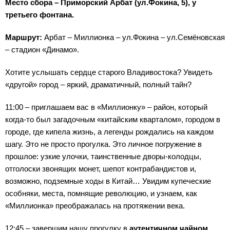
Место сбора – Приморский Арбат (ул.Фокина, 5), у
третьего фонтана.
Маршрут:
Арбат – Миллионка – ул.Фокина – ул.Семёновская
– стадион «Динамо».
Хотите услышать сердце старого Владивостока? Увидеть
«другой» город – яркий, драматичный, полный тайн?
11:00 – приглашаем вас в «Миллионку» – район, который
когда-то был загадочным «китайским кварталом», городом в
городе, где кипела жизнь, а легенды рождались на каждом
шагу. Это не просто прогулка. Это личное погружение в
прошлое: узкие улочки, таинственные дворы-колодцы,
отголоски звонящих монет, шепот контрабандистов и,
возможно, подземные ходы в Китай… Увидим купеческие
особняки, места, помнящие революцию, и узнаем, как
«Миллионка» преображалась на протяжении века.
12:45 – завершим нашу прогулку в
аутентичном чайном