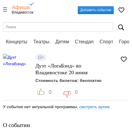
Афиша
Добавить событие
Владивосток
Концерты
Театры
Детям
Стендап
Спорт
Город
12+
Дуэт «ЛогаБэнд» во
Владивостоке 20 июня
Стоимость билетов: бесплатно
0
0
У события нет актуальной программы,
смотреть архив
.
О событии