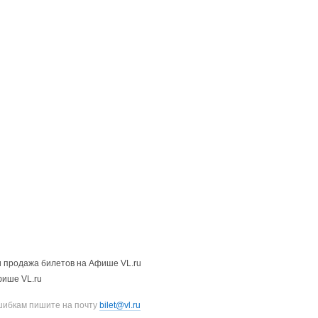
 продажа билетов на Афише VL.ru
фише VL.ru
шибкам пишите на почту
bilet@vl.ru