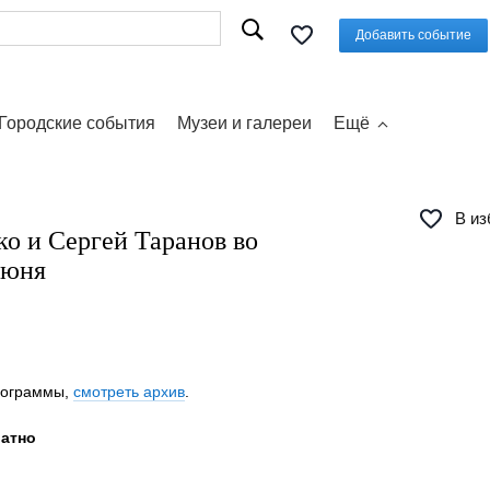
Добавить событие
Городские события
Музеи и галереи
Ещё
В из
о и Сергей Таранов во
июня
программы,
смотреть архив
.
латно