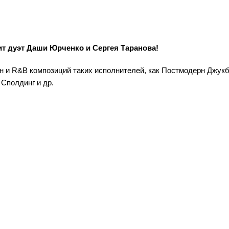
ит дуэт Даши Юрченко и Сергея Таранова!
жн и R&B композиций таких исполнителей, как Постмодерн Джукб
Сполдинг и др.