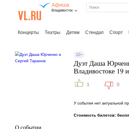
Афиша
Владивосток
Концерты
Театры
Детям
Стендап
Спорт
12+
Дуэт Даша Юрченк
Владивостоке 19 
1
0
У события нет актуальной 
Стоимость билетов: бесп
О событии