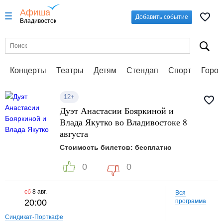
Афиша
Добавить событие
Владивосток
Концерты
Театры
Детям
Стендап
Спорт
Город
12+
Дуэт Анастасии Бояркиной и
Влада Якутко во Владивостоке 8
августа
Стоимость билетов: бесплатно
0
0
сб
8 авг.
Вся
20:00
программа
Синдикат-Порткафе