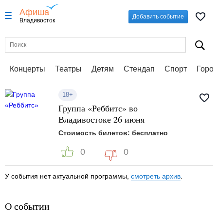
Афиша
Добавить событие
Владивосток
Концерты
Театры
Детям
Стендап
Спорт
Город
18+
Группа «Реббитс» во
Владивостоке 26 июня
Стоимость билетов: бесплатно
0
0
У события нет актуальной программы,
смотреть архив
.
О событии