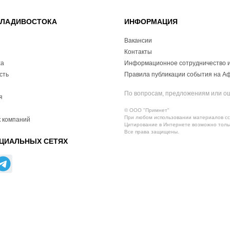
ВЛАДИВОСТОКА
ИНФОРМАЦИЯ
Вакансии
Контакты
ха
Информационное сотрудничество и
сть
Правила публикации события на А
По вопросам, предложениям или о
я
© ООО "Примнет"
При любом использовании материалов ссы
 компаний
Цитирование в Интернете возможно тольк
Все права защищены.
ЦИАЛЬНЫХ СЕТЯХ