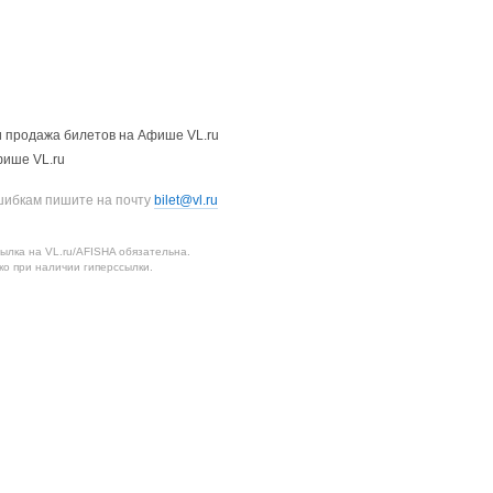
 продажа билетов на Афише VL.ru
фише VL.ru
шибкам пишите на почту
bilet@vl.ru
лка на VL.ru/AFISHA обязательна.
о при наличии гиперссылки.