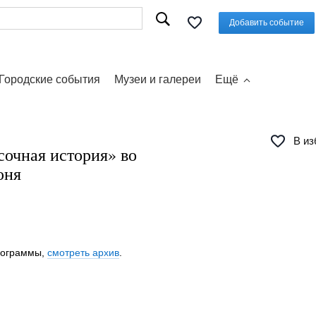
Добавить событие
Городские события
Музеи и галереи
Ещё
В из
сочная история» во
юня
программы,
смотреть архив
.