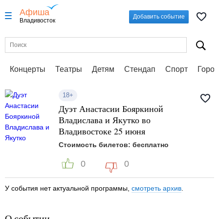
Афиша
Добавить событие
Владивосток
Концерты
Театры
Детям
Стендап
Спорт
Город
18+
Дуэт Анастасии Бояркиной
Владислава и Якутко во
Владивостоке 25 июня
Стоимость билетов: бесплатно
0
0
У события нет актуальной программы,
смотреть архив
.
О событии