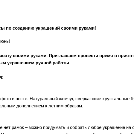
сы по созданию украшений своими руками!
июнь!
расоту своими руками. Приглашаем провести время в прият
ным украшением ручной работы.
я:
а фото в посте. Натуральный жемчуг, сверкающие хрустальные 
альным дополнением к летним образам.
е нет рамок – можно придумать и собрать любое украшение на с