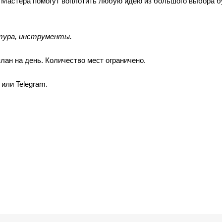
т. Мастера помогут воплотить любую идею из большого выбора б
тура, инструменты.
лан на день. Количество мест ограничено.
или Telegram.