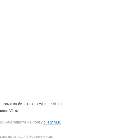
 продажа билетов на Афише VL.ru
фише VL.ru
шибкам пишите на почту
bilet@vl.ru
лка на VL.ru/AFISHA обязательна.