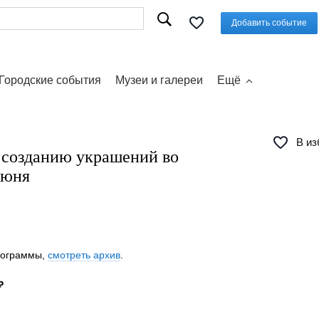
Добавить событие
Городские события
Музеи и галереи
Ещё
В из
 созданию украшений во
июня
программы,
смотреть архив
.
₽