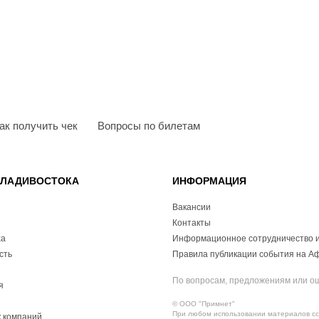
ак получить чек
Вопросы по билетам
ВЛАДИВОСТОКА
ИНФОРМАЦИЯ
Вакансии
Контакты
ха
Информационное сотрудничество и
сть
Правила публикации события на А
По вопросам, предложениям или о
я
© ООО "Примнет"
При любом использовании материалов ссы
 компаний