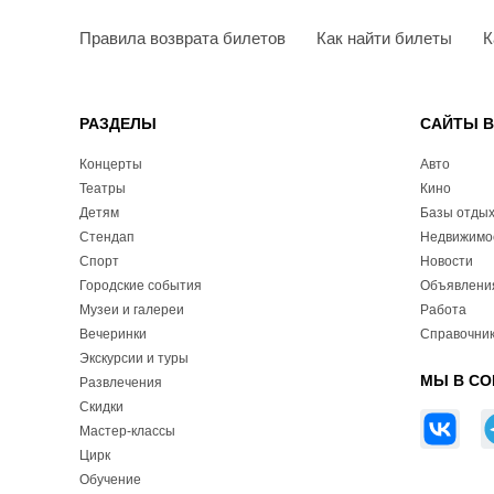
Правила возврата билетов
Как найти билеты
К
РАЗДЕЛЫ
САЙТЫ 
Концерты
Авто
Театры
Кино
Детям
Базы отды
Стендап
Недвижимо
Спорт
Новости
Городские события
Объявлени
Музеи и галереи
Работа
Вечеринки
Справочник
Экскурсии и туры
МЫ В СО
Развлечения
Скидки
Мастер-классы
Цирк
Обучение