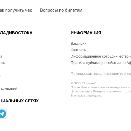
ак получить чек
Вопросы по билетам
ВЛАДИВОСТОКА
ИНФОРМАЦИЯ
Вакансии
Контакты
ха
Информационное сотрудничество и
сть
Правила публикации события на А
По вопросам, предложениям или о
я
© ООО "Примнет"
При любом использовании материалов ссы
 компаний
Цитирование в Интернете возможно тольк
Все права защищены.
ЦИАЛЬНЫХ СЕТЯХ