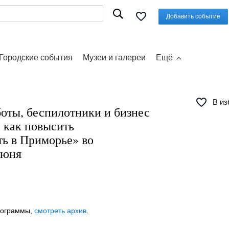
Добавить событие
Городские события
Музеи и галереи
Ещё
В из
оты, беспилотники и бизнес
: как повысить
ть в Приморье» во
июня
программы,
смотреть архив
.