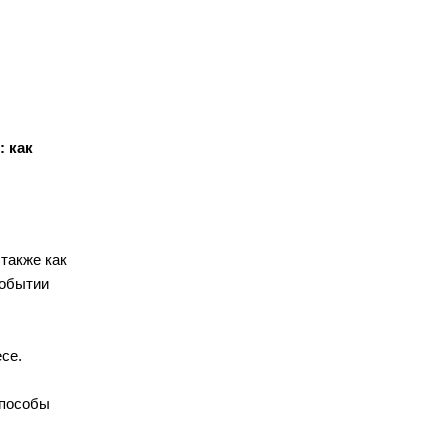
: как
также как
событии
се.
способы