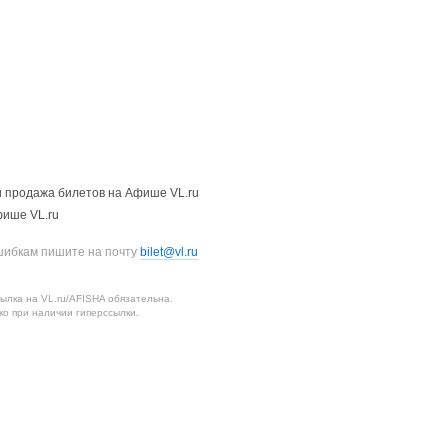
 продажа билетов на Афише VL.ru
фише VL.ru
шибкам пишите на почту
bilet@vl.ru
лка на VL.ru/AFISHA обязательна.
о при наличии гиперссылки.