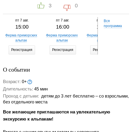
3
0
пт
7 авг.
пт
7 авг.
пт
7 авг.
Вся
15:00
16:00
17:00
программа
Ферма приморских
Ферма приморских
Ферма приморских
Фе
альпак
альпак
альпак
Регистрация
Регистрация
Регистрация
О событии
Возраст:
0+
Длительность:
45 мин
Проход с детьми:
детям до 3 лет бесплатно – со взрослыми,
без отдельного места
Все желающие приглашаются на увлекательную
экскурсию к альпакам!
Вместе с нашим опытным гидом вы совершите