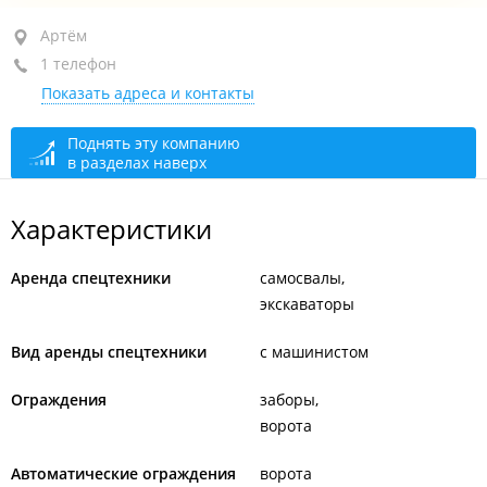
Артём, ул. Сахалинская, 3
Артём
1 телефон
+7 914 322-35-07
Показать адреса и контакты
открыто: 09:00–18:00
Поднять эту компанию
в разделах наверх
Характеристики
Аренда спецтехники
самосвалы
экскаваторы
Вид аренды спецтехники
с машинистом
Ограждения
заборы
ворота
Автоматические ограждения
ворота