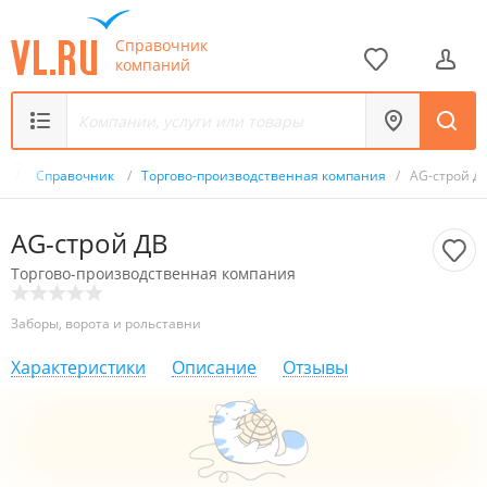
Справочник
компаний
u
/
Справочник
/
Торгово-производственная компания
/
AG-строй Д
AG-строй ДВ
Торгово-производственная компания
Заборы, ворота и рольставни
Характеристики
Описание
Отзывы