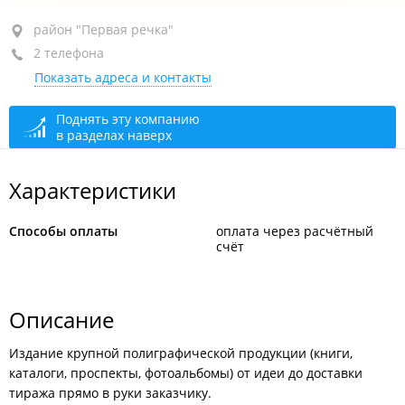
район "Первая речка", пр-т Красного Знамени, 37
район "Первая речка"
2 телефона
вход в салон "Фотогараж", 1-й этаж, оф. 4
Показать адреса и контакты
+7 924 257-13-13
+7 999 057-13-13
Поднять эту компанию
в разделах наверх
сегодня закрыто
Характеристики
Способы оплаты
оплата через расчётный
счёт
Описание
Издание крупной полиграфической продукции (книги,
каталоги, проспекты, фотоальбомы) от идеи до доставки
тиража прямо в руки заказчику.