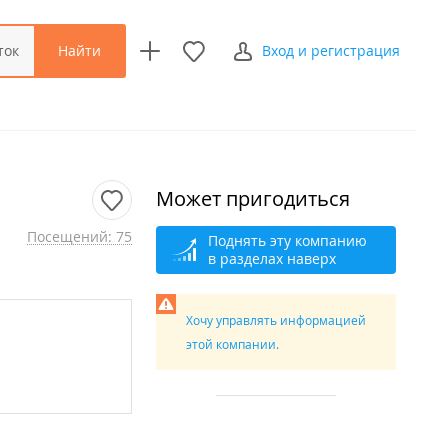
Найти
ток
Вход и регистрация
Может пригодиться
Посещений: 75
Поднять эту компанию
в разделах наверх
Хочу управлять информацией
этой компании.