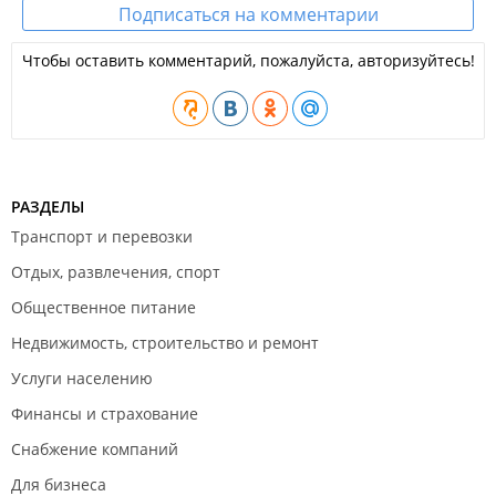
Подписаться на комментарии
Ликвидация ООО;
Регистрация некоммерческой организации;
Участие в переговорах;
Чтобы оставить комментарий, пожалуйста, авторизуйтесь!
Сопровождение исполнительного производства;
Регистрация товарного знака;
Сопровождение сделок с недвижимостью;
Оформление прав на земельные участки, услуги
кадастрового инженера.
РАЗДЕЛЫ
Транспорт и перевозки
Отдых, развлечения, спорт
Общественное питание
Недвижимость, строительство и ремонт
Услуги населению
Финансы и страхование
Снабжение компаний
Для бизнеса