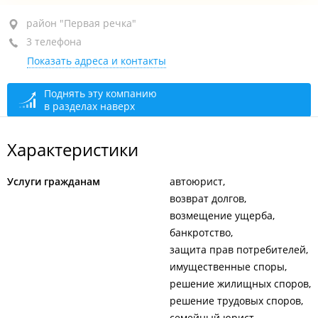
район "Первая речка", ул. Комсомольская, 5А
район "Первая речка"
3 телефона
оф. 303
Показать адреса и контакты
+7 924 130-88-88
+7 914 677-93-34
Поднять эту компанию
в разделах наверх
+7 914 662-80-92
открыто: 09:00–18:00
Характеристики
Услуги гражданам
автоюрист
возврат долгов
возмещение ущерба
банкротство
защита прав потребителей
имущественные споры
решение жилищных споров
решение трудовых споров
семейный юрист