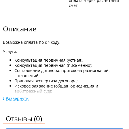
оплата через расчётный
счёт
Описание
Возможна оплата по qr-коду.
Услуги:
Консультация первичная (устная);
Консультация первичная (письменно);
Составление договора, протокола разногласий,
соглашений;
Правовая экспертиза договора;
Исковое заявление (общая юрисдикция и
арбитражный суд);
Подготовка обращения, жалобы, претензии;
Развернуть
Представительство в суде (общая юрисдикция и
арбитражный суд), ведение дела;
Выезд к заказчику;
Отзывы
(0)
Разовое участие в судебном процессе;
Юридическое сопровождение организации;
Регистрация ООО;