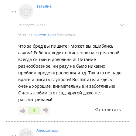
цветов, цифр, букв вообще молчу. Ребёнок стихи
Татьяна
рассказывает, песни и т.п и т. д. Дочь довольна и
не разу не жаловалась ни на воспитателей, ни на
питание. Вы бы Александра клеветой не
15 августа 2023 г.
занимались бы, просто это запрещено даже
Ответ на
комментарий
Александра
законом. Всех Вам благ. И спасибо, что у нас есть
Аистенок на ул. Стрелковой🤗
Что за бред вы пишите? Может вы ошиблись
садом? Ребенок ходит в Аистенок на стрелковой,
всегда сытый и довольный! Питание
разнообразное, ни разу не было никаких
проблем вроде отравления и тд. Так что не надо
врать и писать глупости! Воспитатели здесь
очень хорошие, внимательные и заботливые!
Очень любим этот сад, другой даже не
рассматриваем!
ответить
3
Александра