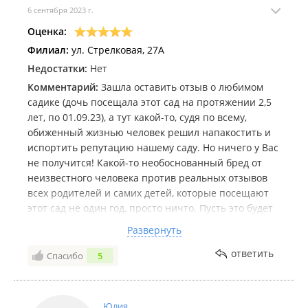
6 сентября 2023 г.
Оценка:
Филиал:
ул. Стрелковая, 27А
Недостатки:
Нет
Комментарий:
Зашла оставить отзыв о любимом
садике (дочь посещала этот сад на протяжении 2,5
лет, по 01.09.23), а тут какой-то, судя по всему,
обиженный жизнью человек решил напакостить и
испортить репутацию нашему саду. Но ничего у Вас
не получится! Какой-то необоснованный бред от
неизвестного человека против реальных отзывов
всех родителей и самих детей, которые посещают
этот сад не один год, просто ничто. Пусть это будет
на Вашей совести. Даже обсуждать нет смысла)
Развернуть
Любимейший сад! Как и любому родителю было
волнительно первый раз приводить ребенка в сад
ответить
Спасибо
5
(привели дочь в 1,8). Но все волнения ушли в
первый же день. В этом садике ЛЮБЯТ детей, как
своих, и это самое главное. Всему учат. Всему! От
Юлия