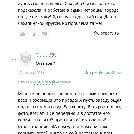
лучше, но не надолго! Спасибо бы сказала, что
подсказала! Я работаю в администрации города,
но где не скажу! Я, не путаю детский сад. Да на
Сахалинской другой, но проблема та же!
ответить
0
Александра
Отзывов
7
17 августа 2023 г.
История беседы (2)
Ответ на
комментарий
Аистенок
Можете не верить, но они часто сами приносят
всё!!! Позорище! Это правда! А пусть заведующая
подаст на меня в суд! За клевету. Есть разговоры,
фото, вотцап! Все передано и в достаточном
количестве, чтоб привлечь её к уголовной
ответственности!А вам удачи мамаши, там
кормить детей никто не собирается! И я, вам