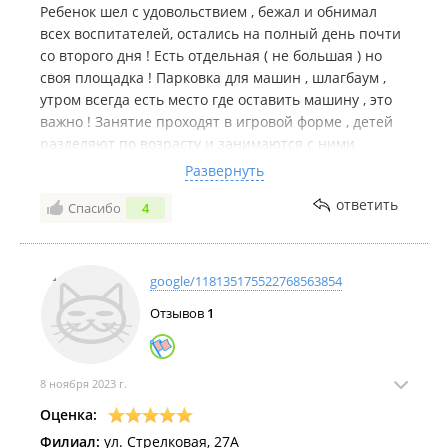
Ребенок шел с удовольствием , бежал и обнимал
всех воспитателей, остались на полный день почти
со второго дня ! Есть отдельная ( не большая ) но
своя площадка ! Парковка для машин , шлагбаум ,
утром всегда есть место где оставить машину , это
важно ! Занятие проходят в игровой форме , детей
разделяют по возрасту и занимаются с ними.
Большие группы , много место где детям играть !
Развернуть
Покинули сад т.к. стадо не удобно добираться ,
ответить
Спасибо
4
нашли ближе к дому ! Очень конечно жалко было
уходить ! 💞
google/118135175522768563854
Отзывов
1
8 ноября 2023 г.
Оценка:
Филиал:
ул. Стрелковая, 27А