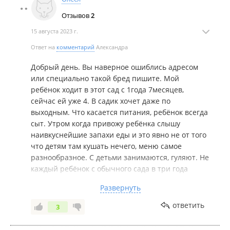
годности 5-7 дней что говорит о натуральности
Отзывов
2
продукта, масло сливочное только натуральное и
никакой не спред с пальмовым маслом, сметана
15 августа 2023 г.
тоже самое натуральная без заменителей
Ответ на
комментарий
Александра
молочного жира, молоко, все это есть и каждую
неделю закупается. Соки мы не используем
Добрый день. Вы наверное ошиблись адресом
вообще и никогда не давали за 8 лет и родители
или специально такой бред пишите. Мой
против все.
ребёнок ходит в этот сад с 1года 7месяцев,
О каком родительском комитете Вы говорите?
сейчас ей уже 4. В садик хочет даже по
Идите в гос сад и создавайте что хотите.
выходным. Что касается питания, ребёнок всегда
сыт. Утром когда привожу ребёнка слышу
наивкуснейшие запахи еды и это явно не от того
что детям там кушать нечего, меню самое
разнообразное. С детьми занимаются, гуляют. Не
каждый ребёнок с обычного сада в три года
может пользоваться ножницами, знает в какой
Развернуть
стране живёт, кто и как зовут президента, кто
такой Юрий Гагарин, правила поведения возле
ответить
3
дороги в общем перечислять времени нет,
просто нужно посещать этот сад. Про знание,