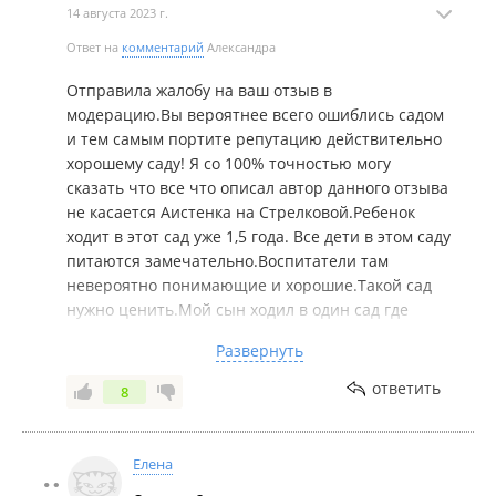
14 августа 2023 г.
Ответ на
комментарий
Александра
Отправила жалобу на ваш отзыв в
модерацию.Вы вероятнее всего ошиблись садом
и тем самым портите репутацию действительно
хорошему саду! Я со 100% точностью могу
сказать что все что описал автор данного отзыва
не касается Аистенка на Стрелковой.Ребенок
ходит в этот сад уже 1,5 года. Все дети в этом саду
питаются замечательно.Воспитатели там
невероятно понимающие и хорошие.Такой сад
нужно ценить.Мой сын ходил в один сад где
действительно все выстроено только на деньгах
Развернуть
и я очень рада что по счастливой случайности
после всего этого нашла Аистенок.
ответить
8
По этому,автор,не портите пожалуйста
репутацию хорошему и достойному саду и
Елена
удалите ваш отзыв.