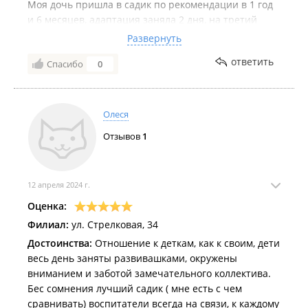
Моя дочь пришла в садик по рекомендации в 1 год
и 6 месяцев, адаптация заняла 2 дня, на третий
день она осталась на сон. Две недели воспитатель
Развернуть
буквально носил её на руках, конечно я очень
ответить
Спасибо
0
переживала, но всё прошло наилучшем образом. В
садике проходят дополнительные занятия
(английский, логопед, музыка). На высоком уровне
организованны мероприятия. Очень строго
Олеся
сотрудники относиться к медицинским справкам,
Отзывов
1
больных детей в сад не допускают. Спасибо
большое Нина Викторовна, Ксения Сергеевна, Диля
и Наталья Григорьевна!!!
12 апреля 2024 г.
Оценка:
Филиал:
ул. Стрелковая, 34
Достоинства:
Отношение к деткам, как к своим, дети
весь день заняты развивашками, окружены
вниманием и заботой замечательного коллектива.
Бес сомнения лучший садик ( мне есть с чем
сравнивать) воспитатели всегда на связи, к каждому