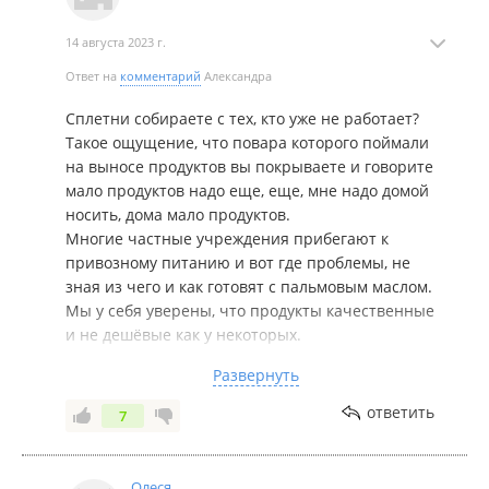
14 августа 2023 г.
Ответ на
комментарий
Александра
Сплетни собираете с тех, кто уже не работает?
Такое ощущение, что повара которого поймали
на выносе продуктов вы покрываете и говорите
мало продуктов надо еще, еще, мне надо домой
носить, дома мало продуктов.
Многие частные учреждения прибегают к
привозному питанию и вот где проблемы, не
зная из чего и как готовят с пальмовым маслом.
Мы у себя уверены, что продукты качественные
и не дешёвые как у некоторых.
Качество продукта должно быть на высоте, что у
Развернуть
нас и соответствует.
Сахара уходит на неделю 2,5-3 кг., сыр мы
ответить
7
используем натуральный именно сыр а не
сырный продукт, творог тоже натуральный без
добавления сухого молока, кефир с сроком
Олеся