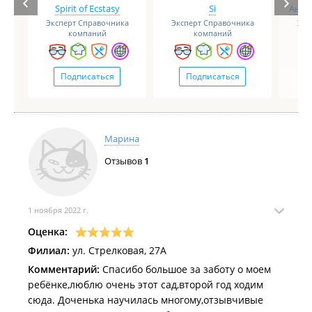
Spirit of Ecstasy
Si
Анге
Эксперт Справочника
Эксперт Справочника
Экс
компаний
компаний
Подписаться
Подписаться
Марина
Отзывов
1
1 ноября 2022 г.
Оценка:
Филиал:
ул. Стрелковая, 27А
Комментарий:
Спасибо большое за заботу о моем
ребёнке,люблю очень этот сад,второй год ходим
сюда. Доченька научилась многому,отзывчивые