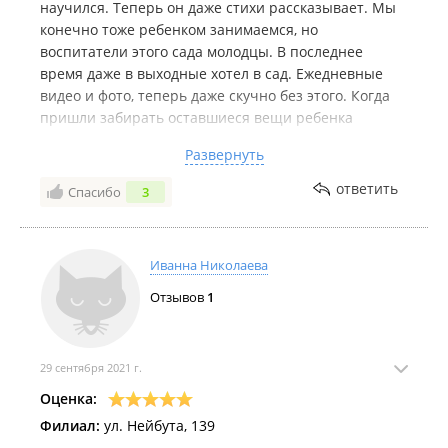
научился. Теперь он даже стихи рассказывает. Мы
конечно тоже ребенком занимаемся, но
воспитатели этого сада молодцы. В последнее
время даже в выходные хотел в сад. Ежедневные
видео и фото, теперь даже скучно без этого. Когда
пришли забирать оставшиеся вещи ребенка
немного даже расчувствовалась. Вообщем
Развернуть
впечатление хорошее. Спасибо Ксении, Нине за
праздники для детей
ответить
Спасибо
3
Недостатки:
Единственное, что смазало общее
впечаьление, это то, что ребенок чамто более, но я
не связываю это именно с садом
Иванна Николаева
Отзывов
1
29 сентября 2021 г.
Оценка:
Филиал:
ул. Нейбута, 139