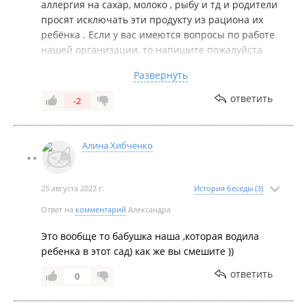
аллергия на сахар, молоко , рыбу и тд и родители
просят исключать эти продукту из рациона их
ребёнка . Если у вас имеются вопросы по работе
нашей организации, то напишите пожалуйста
мне по номеру телефона 89146690774. Вдруг я
Развернуть
как руководитель, что то упускаю из вида . А вы
тем самым сможете возможно улучшить
ответить
-2
нахождения детей в саду. Если ваш комментарий
имеет место быть , мы разберёмся в
сложившиеся ситуации . Моя позиция всегда
Алина Хибченко
была и остаётся на открытости перед
родителями, которые доверяют нам своих детей.
И мне вселив в любое время все родители могут
25 августа 2023 г.
История беседы (3)
написать свои вопросы, предложения по всем
Ответ на
комментарий
Александра
вопросам . Ведь только взаимодействие между
руководством-родитель- ребёнок , мы можем
Это вообще то бабушка наша ,которая водила
создать идеальные условия для наших детей .
ребенка в этот сад) как же вы смешите ))
ответить
0