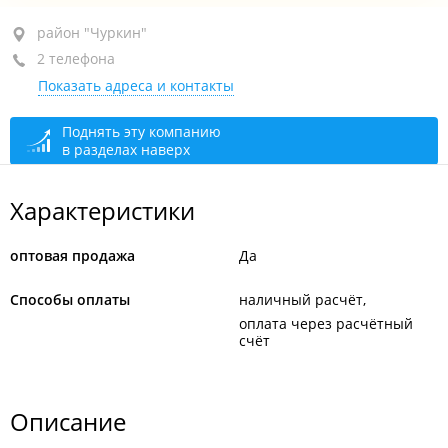
район "Чуркин", ул. Гульбиновича, 20
район "Чуркин"
2 телефона
кв. 45
Показать адреса и контакты
+7 (423) 254-72-18
+7 902 524-72-18
Поднять эту компанию
в разделах наверх
сегодня закрыто
Характеристики
оптовая продажа
Да
Способы оплаты
наличный расчёт
оплата через расчётный
счёт
Описание