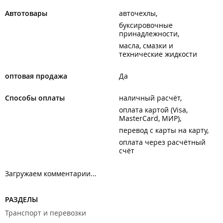
чертежам и запросам клиента.
Автотовары
авточехлы
AJS оказывает своим клиентам техническую и гарантийную
буксировочные
поддержку.
принадлежности
Соблюдается закон и защите прав потребителей.
масла, смазки и
технические жидкости
ИП Бородин А. П.
ООО "Новые решения".
оптовая продажа
Да
Способы оплаты
наличный расчёт
оплата картой (Visa,
MasterCard, МИР)
перевод с карты на карту
оплата через расчётный
счёт
Загружаем комментарии...
РАЗДЕЛЫ
Транспорт и перевозки