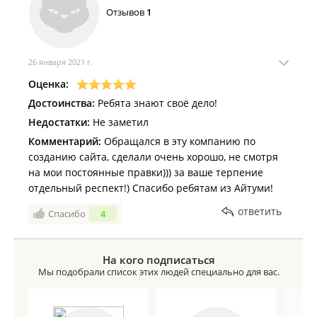
стильного, а главное эффективного
Отзывов
1
позиционирования своей компании обращаться
100% в АЙТУМИ. (Как минимум на чашечку кофе для
того, чтобы узнать, где и в чем нужно успеть за
26 января 2021 г.
тенденциям современного рынка)
Оценка:
Достоинства:
Ребята знают своё дело!
Недостатки:
Не заметил
Комментарий:
Обращался в эту компанию по
созданию сайта, сделали очень хорошо, не смотря
на мои постоянные правки))) за ваше терпение
отдельный респект!) Спасибо ребятам из Айтуми!
ответить
Спасибо
4
На кого подписаться
Мы подобрали список этих людей специально для вас.