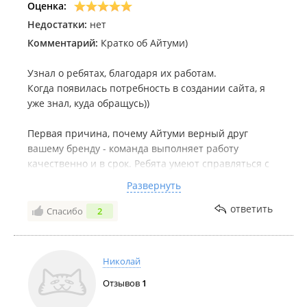
Оценка:
Недостатки:
нет
Комментарий:
Кратко об Айтуми)
Узнал о ребятах, благодаря их работам.
Когда появилась потребность в создании сайта, я
уже знал, куда обращусь))
Первая причина, почему Айтуми верный друг
вашему бренду - команда выполняет работу
качественно и в срок. Ребята умеют справляться с
дедлайнами, а в бизнесе это очень весомый фактор.
Развернуть
Вторая причина - Вас не оставят наедине с Вашими
ответить
Спасибо
2
мыслями и идеями. Команда всегда порекомендует,
как сделать лучше, придумает кучу креатива и в
конечном итоге отдаст вам в руки уникальный
Николай
продукт.
Отзывов
1
И ещё одна причина - Айтуми не упускает важный