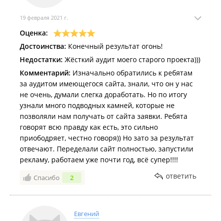
маркетинговый этап при создании плана. Команда
сделает качественный анализ конкурентов,
19 февраля 2021 г.
построит контент-план и найдёт стиль,
Оценка:
отличающий Вас на рынке.
Достоинства:
Конечный результат огонь!
А также рекомендую Айтуми, если для Вас важна
Недостатки:
Жёсткий аудит моего старого проекта)))
коммуникация с командой на всех этапах. Часто
Комментарий:
Изначально обратились к ребятам
бывает, что приходишь на встречу, получаешь
за аудитом имеющегося сайта, знали, что он у нас
большой поток сложной информации, а потом
не очень, думали слегка доработать. Но по итогу
уходишь с кучей новых терминов не из своей сферы
узнали много подводных камней, которые не
и фразой: «Ну, наверное, меня поняли». Ребята не
позволяли нам получать от сайта заявки. Ребята
дадут вам остаться с незакрытыми вопросами.
говорят всю правду как есть, это сильно
Коммуникация четко налажена, благодаря удобному
приободряет, честно говоря)) Но зато за результат
для Вас способу связи в мессенджерах, где
отвечают. Переделали сайт полностью, запустили
прописывается все, о чем говорили при встречи.
рекламу, работаем уже почти год, всё супер!!!!
Это позволяет всегда иметь актуальную инфу при
ответить
Спасибо
2
себе)
Вообщем, как представитель компании АН
«Lокация», советую Вам для создания уникального и
Евгений