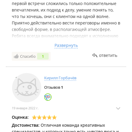
первой встречи сложились только положительные
впечатления, их подход к делу, умение понять то,
что ты хочешь, они с клиентом на одной волне.
Приятно действительно вести переговоры именно в
свободной форме, в располагающей атмосфере.
Ребята всегда внимательно подходят к исполнению
задач, а также проявляют готовность откликнуться
Развернуть
на любые просьбы и вопросы. Благодарим команду
Айтуми за качественное выполнение поставленных
ответить
Спасибо
1
задач. Будем и дальше сотрудничать, а так же уже
рекламируем Вас нашим знакомым. С уважением,
Мегаполис.
Кирилл Горбачёв
Отзывов
1
19 января 2022 г.
Оценка:
Достоинства:
Отличная команда креативных
специалистов, у которых точно есть чувство вкуса и