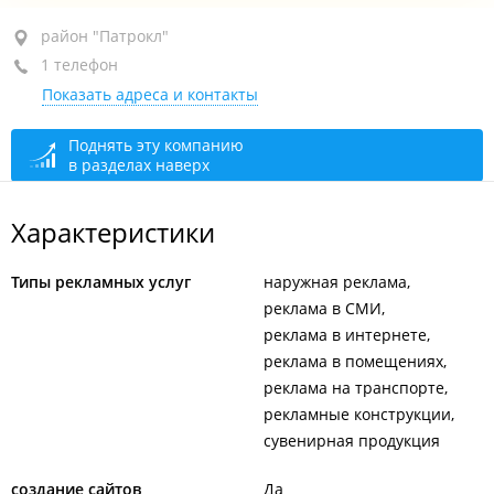
район "Патрокл", ул. Басаргина, 30
район "Патрокл"
1 телефон
+7 914 328-32-55
Показать адреса и контакты
сегодня закрыто
Поднять эту компанию
в разделах наверх
Характеристики
Типы рекламных услуг
наружная реклама
реклама в СМИ
реклама в интернете
реклама в помещениях
реклама на транспорте
рекламные конструкции
сувенирная продукция
создание сайтов
Да