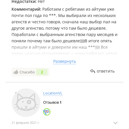
Недостатки:
Нет
Комментарий:
Работаем с ребятами из айтуми уже
почти пол года по ***. Мы выбирали из нескольких
агенств и честно говоря, сначала наш выбор пал на
другое агенство, потому что там было дешевле.
Поработали с выбранным агенством пару месяцев и
поняли почему там было дешевле))))В итоге опять
пришли в айтуми и доверили им наш ***)))) Все
очень классно организовано, с нами работает целая
команда, все обсуждения проходят в группе
Развернуть
телеграм. В общем у них все отлажено очень
ответить
Спасибо
2
здорово, поэтому все очень удобно. Результат
классный, это точно стоит того!!))
LocationVL
Отзывов
1
21 февраля 2021 г.