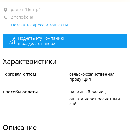
район "Центр", ул. Алеутская, 11
район "Центр"
2 телефона
5-й этаж, оф. 503
Показать адреса и контакты
+7 924 730-30-47
+7 902 505-64-21
Поднять эту компанию
в разделах наверх
сегодня закрыто
Характеристики
Торговля оптом
сельскохозяйственная
продукция
Способы оплаты
наличный расчёт
оплата через расчётный
счёт
Описание