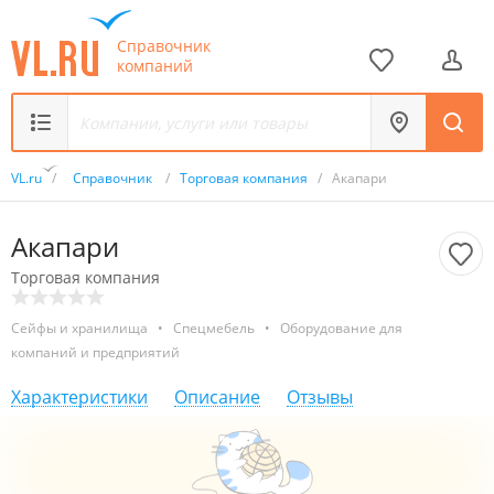
Справочник
компаний
VL.ru
/
Справочник
/
Торговая компания
/
Акапари
Акапари
Торговая компания
Сейфы и хранилища
•
Спецмебель
•
Оборудование для
компаний и предприятий
Характеристики
Описание
Отзывы