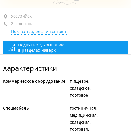
Уссурийск, ул. Некрасова, 234Б стр. 10
Уссурийск
2 телефона
1-й этаж
Показать адреса и контакты
+7 914 711-94-94
+7 (4234) 37-94-94
Поднять эту компанию
в разделах наверх
сегодня закрыто
Характеристики
Коммерческое оборудование
пищевое
складское
торговое
Спецмебель
гостиничная
медицинская
складская
торговая