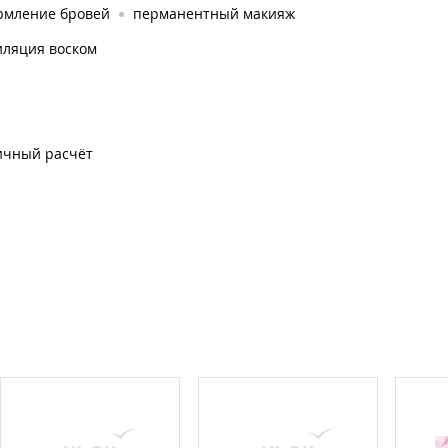
рмление бровей
перманентный макияж
иляция воском
ичный расчёт