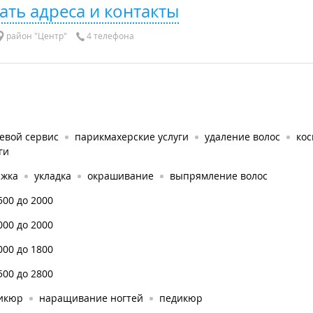
ать адреса и контакты
район "Центр"
4 телефона
евой сервис
парикмахерские услуги
удаление волос
кос
ги
ижка
укладка
окрашивание
выпрямление волос
500 до 2000
000 до 2000
000 до 1800
500 до 2800
икюр
наращивание ногтей
педикюр