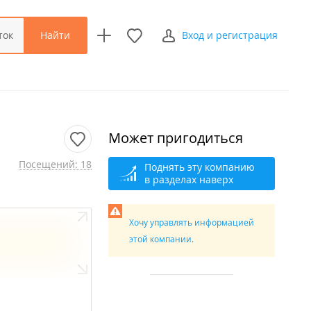
Найти
ток
Вход и регистрация
Может пригодиться
Посещений: 18
Поднять эту компанию
в разделах наверх
Хочу управлять информацией
этой компании.