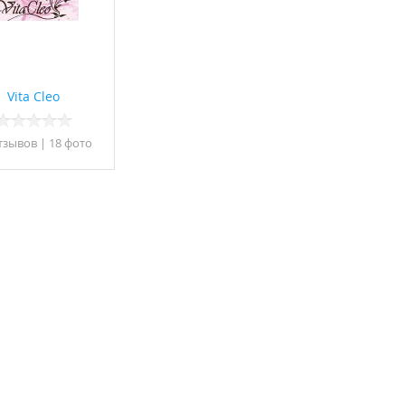
Vita Cleо
тзывов
|
18 фото