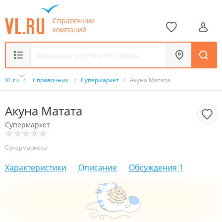
Справочник
компаний
VL.ru
/
Справочник
/
Супермаркет
/
Акуна Матата
Акуна Матата
Супермаркет
Супермаркеты
Характеристики
Описание
Обсуждения
1