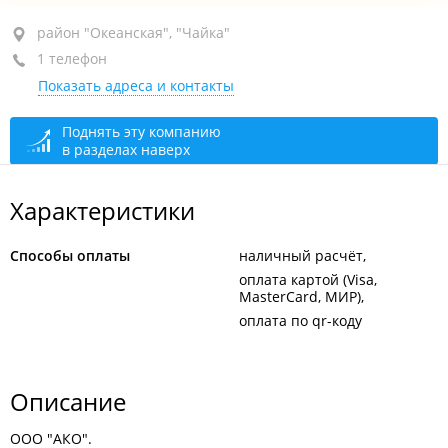
район "Океанская", ул. Сахарный Ключ, 3
район "Океанская", "Чайка"
1 телефон
открыто: 09:00–21:00
Показать адреса и контакты
Поднять эту компанию
в разделах наверх
Характеристики
Способы оплаты
наличный расчёт
оплата картой (Visa,
MasterCard, МИР)
оплата по qr-коду
Описание
ООО "АКО".