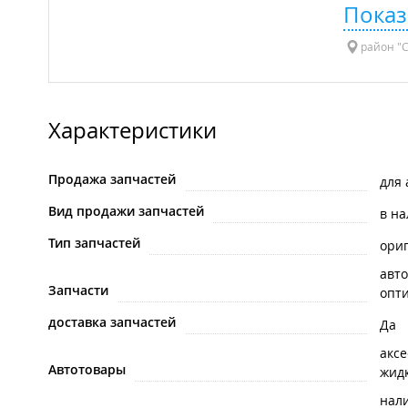
Показ
район "С
Характеристики
Продажа запчастей
для
Вид продажи запчастей
в н
Тип запчастей
ори
авто
Запчасти
опти
доставка запчастей
Да
акс
Автотовары
жид
нал