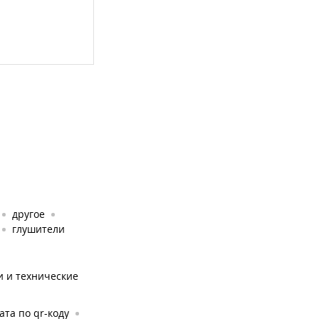
другое
глушители
и и технические
ата по qr-коду