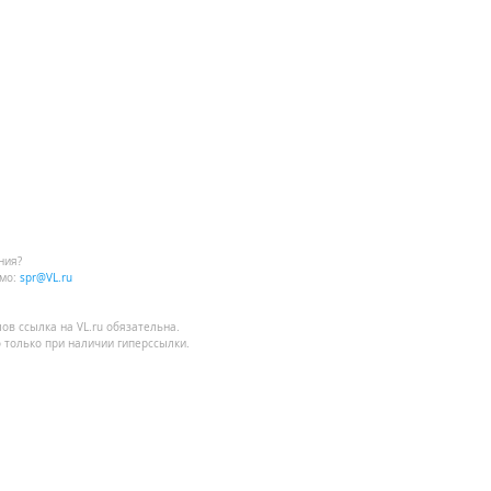
ния?
мо:
spr@VL.ru
лов
ссылка на VL.ru
обязательна.
 только при наличии гиперссылки.