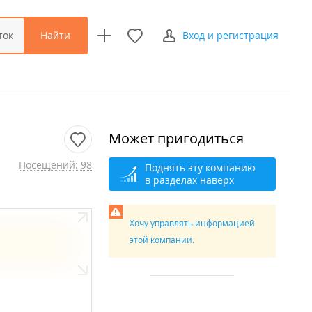
Найти
ток
Вход и регистрация
Может пригодиться
Посещений: 98
Поднять эту компанию
в разделах наверх
Хочу управлять информацией
этой компании.