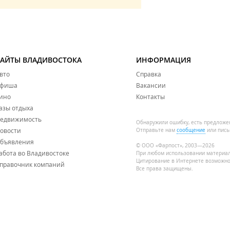
САЙТЫ ВЛАДИВОСТОКА
ИНФОРМАЦИЯ
вто
Справка
фиша
Вакансии
ино
Контакты
азы отдыха
едвижимость
Обнаружили ошибку, есть предложе
овости
Отправьте нам
сообщение
или пись
бъявления
© ООО «Фарпост», 2003—2026
абота во Владивостоке
При любом использовании материа
Цитирование в Интернете возможно
правочник компаний
Все права защищены.