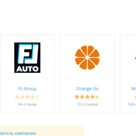
FL Group
Orange Go
М
64 отзывa
10 отзывов
543 
авитель компании.