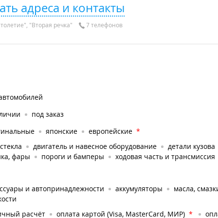
ать адреса и контакты
толетие", "Вторая речка"
7 телефонов
 автомобилей
аличии
под заказ
гинальные
японские
европейские
*
стекла
двигатель и навесное оборудование
детали кузова
ка, фары
пороги и бамперы
ходовая часть и трансмиссия
ессуары и автопринадлежности
аккумуляторы
масла, смазк
кости
ичный расчёт
оплата картой (Visa, MasterCard, МИР)
*
опл