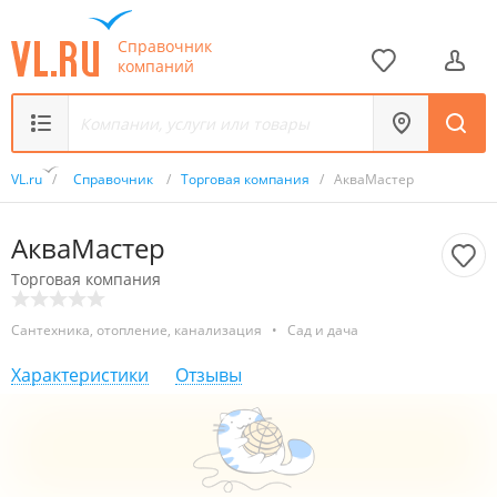
Справочник
компаний
VL.ru
/
Справочник
/
Торговая компания
/
АкваМастер
АкваМастер
Торговая компания
Сантехника, отопление, канализация
•
Сад и дача
Характеристики
Отзывы