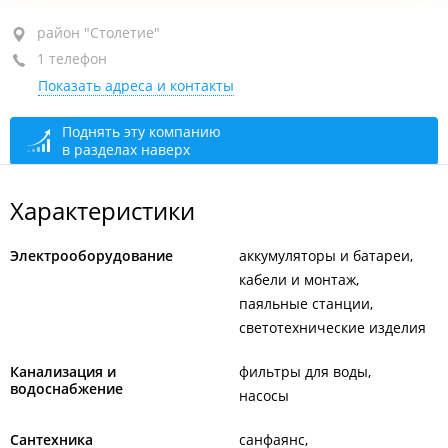
район "Столетие", ул. Волховская, 2
район "Столетие"
1 телефон
+7 984 153-09-38
Показать адреса и контакты
открыто: 10:00–19:00
Поднять эту компанию
в разделах наверх
Характеристики
Электрооборудование
аккумуляторы и батареи
кабели и монтаж
паяльные станции
светотехнические изделия
Канализация и
фильтры для воды
водоснабжение
насосы
Сантехника
санфаянс