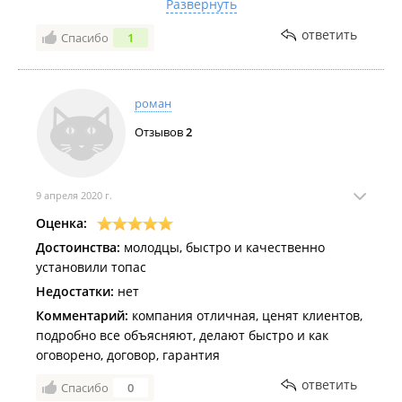
Развернуть
вежливо со мной поговорили, попросили скинуть
заявку в произвольной форме на ватсап, сказали
ответить
Спасибо
1
что со мной обязательно свяжутся, правда не
уточнили когда(. Прошло 2 недели, время идёт, ни
ответа, ни привета, локальный опять никто трубку
роман
не берёт, буду конечно пробовать дозваниваться,
Отзывов
2
напишу в ватсап, напомню о нас, но с таким
отношением уже нет веры и надежды (((
9 апреля 2020 г.
Оценка:
Достоинства:
молодцы, быстро и качественно
установили топас
Недостатки:
нет
Комментарий:
компания отличная, ценят клиентов,
подробно все объясняют, делают быстро и как
оговорено, договор, гарантия
ответить
Спасибо
0