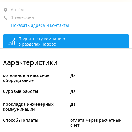
Артём, ул. Фрунзе, 45 стр. 9
Артём
3 телефона
оф. 3, 9, 10, 11
Показать адреса и контакты
+7 (423-37) 4-30-29
+7 994 003-30-00
Поднять эту компанию
в разделах наверх
+7 924 251-13-85
закрыто, откроется в 09:00
Характеристики
котельное и насосное
Да
оборудование
буровые работы
Да
прокладка инженерных
Да
коммуникаций
Способы оплаты
оплата через расчётный
счёт