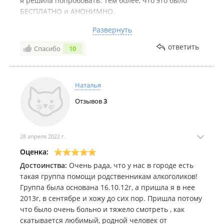
я решила попробовать. Тем более, что это было
БЕСПЛАТНО и АНОНИМНО.
На группе я научилась заново радоваться жизни,
Развернуть
муж выздоравливает в содружестве АА. Я даже
болеть меньше стала. Чтобы мне помогало - нужно
ответить
Спасибо
10
просто захотеть, чтобы мне помогли другие люди.
Здесь я могу поделиться тем, что не скажу в социуме
и получу поддержку. Меня не осудят, не будут
Наталья
критиковать и давать советы.
Живу и радуюсь жизни.
Отзывов
3
28 апреля 2022 г.
Оценка:
Достоинства:
Очень рада, что у нас в городе есть
такая группа помощи родственникам алкоголиков!
Группа была основана 16.10.12г, а пришла я в нее
2013г, в сентябре и хожу до сих пор. Пришла потому
что было очень больно и тяжело смотреть , как
скатывается любимый, родной человек от