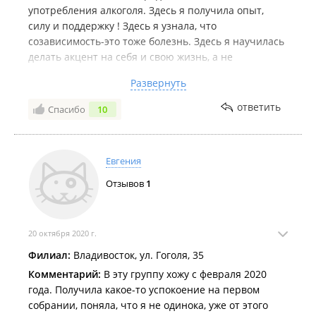
употребления алкоголя. Здесь я получила опыт,
силу и поддержку ! Здесь я узнала, что
созависимость-это тоже болезнь. Здесь я научилась
делать акцент на себя и свою жизнь, а не
проживать жизнь другого человека. Научилась
Развернуть
отпускать, обозначать с любовью свои границы,
ставить себя , а не других людей на первое место.
ответить
Спасибо
10
Жить в текущем моменте, т.е. быть здесь и сейчас.
И самое удивительное, что когда я стала меняться
сама и менять отношение к жизни, мой любимый ,
Евгения
родной человек перестал употреблять! Ну разве это
ни чудо! Ничего нельзя решить за 2-3 собрания. Это
Отзывов
1
путь, но он эффективный и интересный. Я
изменилась сама, изменилась моя жизнь и жизнь
моего ребенка. Я бесконечно благодарна людям в
20 октября 2020 г.
этой группе за опыт и поддержку!
Филиал:
Владивосток, ул. Гоголя, 35
Комментарий:
В эту группу хожу с февраля 2020
года. Получила какое-то успокоение на первом
собрании, поняла, что я не одинока, уже от этого