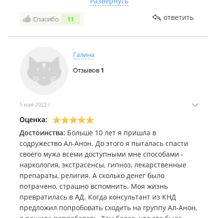
Развернуть
это очень важно, нет осуждения, и мне не стыдно
говорить о своих проблемах, потому что знаю, что
ответить
Спасибо
11
рядом со мной люди, у которых это проблемы тоже
были.
Спасибо!
Галина
Отзывов
1
5 мая 2022 г.
Оценка:
Достоинства:
Больше 10 лет я пришла в
содружество Ал-Анон. До этого я пыталась спасти
своего мужа всеми доступными мне способами -
наркология, экстрасенсы, гипноз, лекарственные
препараты, религия. А сколько денег было
потрачено, страшно вспомнить. Моя жизнь
превратилась в АД. Когда консультант из КНД
предложил попробовать сходить на группу Ал-Анон,