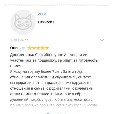
На собраниях я узнала, что похожие проблемы есть
и были у многих, что ситуацию можно изменить в
Анна
лучшую сторону. Я слышала много опыта и никто не
Отзывов
1
раздавал советов. Получила много поддержки, а
также осознала, что я, спасая алкоголика, делала
много того, что не стоило делать, а как раз то, что
нужно делать - не делала. И начала учиться жить
30 мая 2022 г.
по-другому. И жизнь начала меняться. Позитивные
Оценка:
перемены стали происходить в разных сферах
Достоинства:
Спасибо группе Ал-Анон и ее
жизни. Рада, что в нашем городе есть эта группа и
участникам, за поддержку, за опыт, за готовность
что можно получить эту помощь.
помочь.
Я хожу на группу более 7 лет. За эти годы
отношения с зависимым улучшились, он тоже
выздоравливает в параллельном содружестве,
отношения в семье, с родителями, с коллегами
стали намного теплее. В Ал-Аноне я обрела
душевный покой, учусь любить и относиться с
пониманием, ко всем кто меня окружает. Обрела
подруг, которые не советуют, а делятся своим опыт,