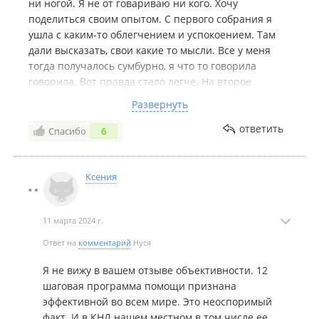
ни ногой. Я не от говариваю ни кого. Хочу
поделиться своим опытом. С первого собрания я
ушла с каким-то облегчением и успокоением. Там
дали высказать, свои какие то мысли. Все у меня
тогда получалось сумбурно, я что то говорила
говорила. Вот правда стало легче. На второе
собрание я попала когда все члены этой группы
Развернуть
вернулись с какого то форума. Нас было человек 20,
4 из них в том числе и я, не были соответственно на
ответить
Спасибо
6
этом форуме, а вот тема для разговора на этом
собрании как раз таки и был этот форум. Они все
были под сильным впечатлением, делились какими
Ксения
то своими эмоциями. Они были счастливы, и я рада
за них. Вот только мы 4 человека ни как не
11 марта 2024 г.
вписывплись в это собрание. Я туда пришла в
угнетеном состоянии, рассчитывая на то, что
Ответ на
комментарий
Нуся
выскажусь. Ушла я от туда ещё в более подавленом
состоянии. После был срыв эмоцианальный, хотя
Я не вижу в вашем отзыве объективности. 12
для меня это не характерно, всю ночь не спала и
шаговая программа помощи признана
просто рыдала. А все потому, что я не смогла там
эффективной во всем мире. Это неоспоримый
поделиться своей бедой. У них все так хорошо,
факт. И в КНД нашем местном в том числе ее