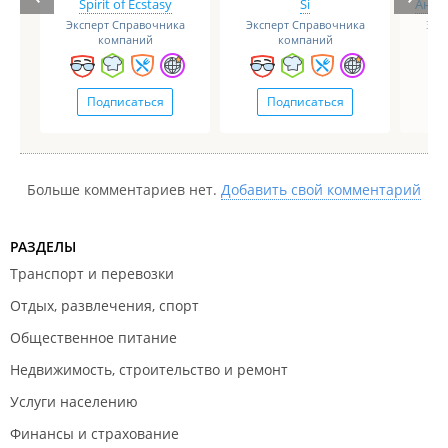
Spirit of Ecstasy
Si
Анге
кто попадется - это лечится. И да - помощь
Эксперт Справочника
Эксперт Справочника
Экс
действительно основана на концепции равный
компаний
компаний
равному, специалиста ведущего терапию на
группе нет - но, это нисколько не влияет на
эффективность терапии. Группы работают! И это
Подписаться
Подписаться
подтвержденный мировым опытом факт.
Больше комментариев нет.
Добавить свой комментарий
РАЗДЕЛЫ
Транспорт и перевозки
Отдых, развлечения, спорт
Общественное питание
Недвижимость, строительство и ремонт
Услуги населению
Финансы и страхование