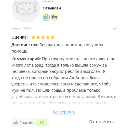
Отзывов
4
8 июня 2022 г.
Оценка:
Достоинства:
Бесплатно, анонимно, получила
помощь.
Комментарий:
Про группу мне сказал психолог еще
много лет назад, тогда я только вышла замуж за
человека, который злоупотреблял алкоголем. Я
тогда не пошла на собрания Ал-Анона, была
уверена, что справлюсь сама и сделаю все, чтобы
муж не пил. Но шли годы, а проблема только
усугублялась, несмотря на все мои усилия. В итоге, в
полном отчаянии, беспомощности, я пришла на
группу. Думала, что там сидят и плачут несчастные
Развернуть
женщины) Но оказалось, что все не так как я
представляла. Я увидела людей, которые живут
ответить
Спасибо
15
полной жизнью и счастливы. Это вселило надежду.