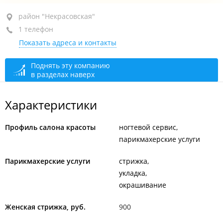
район "Некрасовская", ул. Военное шоссе, 19
район "Некрасовская"
1 телефон
1-й этаж
Показать адреса и контакты
+7 (423) 260-98-40
По предварительной записи
сегодня закрыто
Поднять эту компанию
в разделах наверх
Характеристики
Профиль салона красоты
ногтевой сервис
парикмахерские услуги
Парикмахерские услуги
стрижка
укладка
окрашивание
Женская стрижка, руб.
900