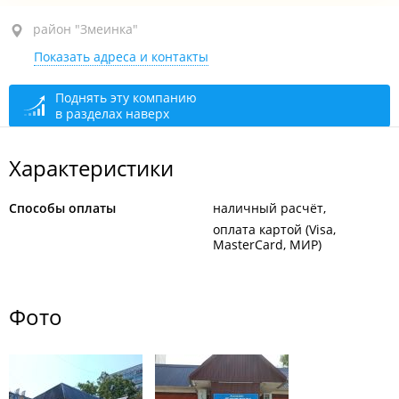
район "Змеинка", ул. Приморская, 5А
район "Змеинка"
Показать адреса и контакты
закрыто, откроется в 08:00
Поднять эту компанию
в разделах наверх
Характеристики
Способы оплаты
наличный расчёт
оплата картой (Visa,
MasterCard, МИР)
Фото