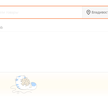
Владивос
ub