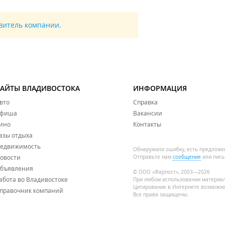
авитель компании.
САЙТЫ ВЛАДИВОСТОКА
ИНФОРМАЦИЯ
вто
Справка
фиша
Вакансии
ино
Контакты
азы отдыха
едвижимость
Обнаружили ошибку, есть предложе
овости
Отправьте нам
сообщение
или пись
бъявления
© ООО «Фарпост», 2003—2026
абота во Владивостоке
При любом использовании материа
Цитирование в Интернете возможно
правочник компаний
Все права защищены.