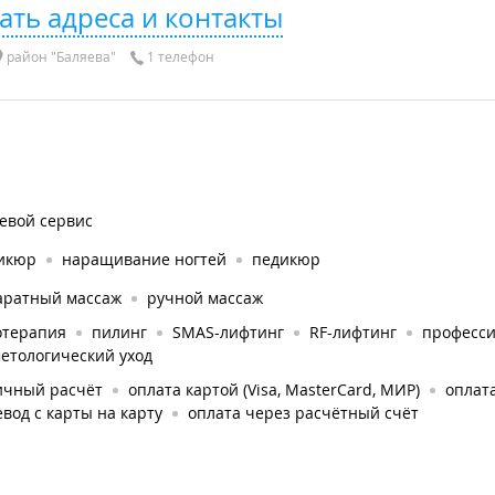
ать адреса и контакты
район "Баляева"
1 телефон
евой сервис
икюр
наращивание ногтей
педикюр
аратный массаж
ручной массаж
отерапия
пилинг
SMAS-лифтинг
RF-лифтинг
професс
етологический уход
ичный расчёт
оплата картой (Visa, MasterCard, МИР)
оплата
вод с карты на карту
оплата через расчётный счёт