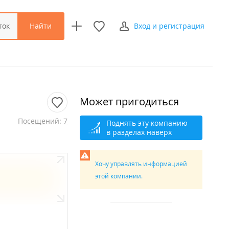
Найти
ток
Вход и регистрация
Может пригодиться
Посещений: 7
Поднять эту компанию
в разделах наверх
Хочу управлять информацией
этой компании.