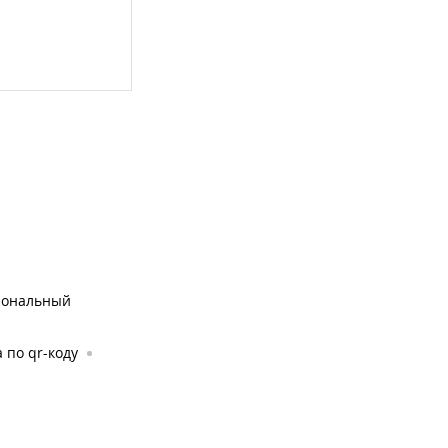
иональный
 по qr-коду