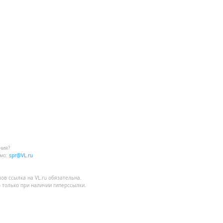
ния?
мо:
spr@VL.ru
лов
ссылка на VL.ru
обязательна.
 только при наличии гиперссылки.