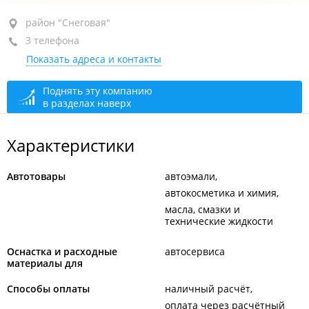
район "Снеговая", ул. Снеговая, 109
район "Снеговая"
3 телефона
+7 (423) 277-74-51
офис
Показать адреса и контакты
+7 914 799-66-41
отдел продаж
+7 914 799-29-40
коммерческий отдел
Поднять эту компанию
в разделах наверх
сегодня закрыто
Характеристики
Автотовары
автоэмали
автокосметика и химия
масла, смазки и
технические жидкости
Оснастка и расходные
автосервиса
материалы для
Способы оплаты
наличный расчёт
оплата через расчётный