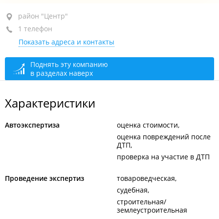
район "Центр", ул. Нерчинская, 10
район "Центр"
1 телефон
оф. 106
Показать адреса и контакты
+7 924 739-55-55
Зимний режим работы
сегодня закрыто
Поднять эту компанию
в разделах наверх
Летний режим работы
сегодня закрыто
Характеристики
Автоэкспертиза
оценка стоимости
оценка повреждений после
ДТП
проверка на участие в ДТП
Проведение экспертиз
товароведческая
судебная
строительная/
землеустроительная