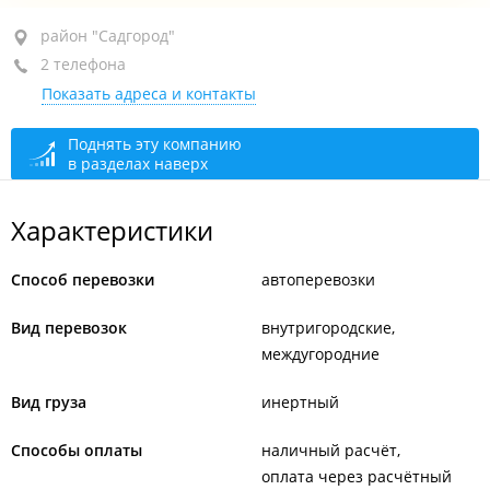
район "Садгород", ул. Плеханова, 37
район "Садгород"
2 телефона
оф. 1
Показать адреса и контакты
+7 914 668-88-86
+7 924 666-66-46
Поднять эту компанию
в разделах наверх
открыто: 09:00–18:00
Характеристики
Способ перевозки
автоперевозки
Вид перевозок
внутригородские
междугородние
Вид груза
инертный
Способы оплаты
наличный расчёт
оплата через расчётный