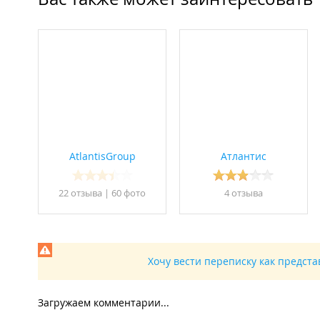
AtlantisGroup
Атлантис
22 отзывa
|
60 фото
4 отзывa
Хочу вести переписку как предст
Загружаем комментарии...