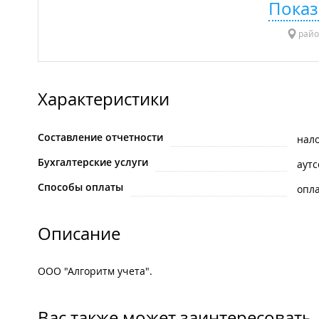
Показ
райо
Характеристики
Составление отчетности
нал
Бухгалтерские услуги
аутс
Способы оплаты
опла
Описание
ООО "Алгоритм учета".
Вас также может заинтересовать