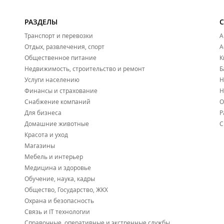
РАЗДЕЛЫ
Транспорт и перевозки
А
Отдых, развлечения, спорт
А
Общественное питание
К
Недвижимость, строительство и ремонт
Б
Услуги населению
Н
Финансы и страхование
Н
Снабжение компаний
О
Для бизнеса
Р
Домашние животные
С
Красота и уход
Магазины
Мебель и интерьер
Медицина и здоровье
Обучение, наука, кадры
Общество, Государство, ЖКХ
Охрана и безопасность
Связь и IT технологии
Справочные, оперативные и экстренные службы