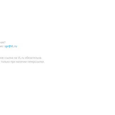
ния?
мо:
spr@VL.ru
лов
ссылка на VL.ru
обязательна.
 только при наличии гиперссылки.