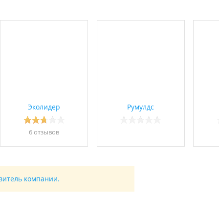
Эколидер
Румулдс
6 отзывов
авитель компании.