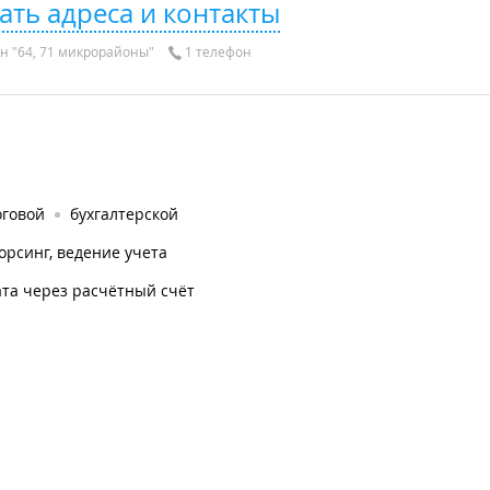
ать адреса и контакты
н "64, 71 микрорайоны"
1 телефон
оговой
бухгалтерской
орсинг, ведение учета
та через расчётный счёт