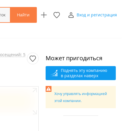
Найти
ток
Вход и регистрация
осещений: 5
Может пригодиться
Поднять эту компанию
в разделах наверх
Хочу управлять информацией
этой компании.