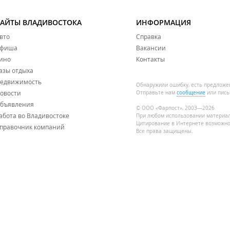
САЙТЫ ВЛАДИВОСТОКА
ИНФОРМАЦИЯ
вто
Справка
фиша
Вакансии
ино
Контакты
азы отдыха
едвижимость
Обнаружили ошибку, есть предложе
овости
Отправьте нам
сообщение
или пись
бъявления
© ООО «Фарпост», 2003—2026
абота во Владивостоке
При любом использовании материа
Цитирование в Интернете возможно
правочник компаний
Все права защищены.