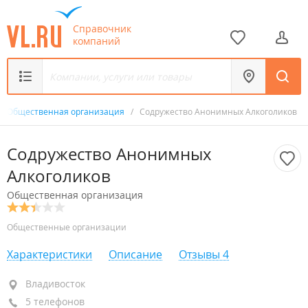
Справочник
компаний
/
Общественная организация
/
Содружество Анонимных Алкоголиков
Содружество Анонимных
Алкоголиков
Общественная организация
Общественные организации
Характеристики
Описание
Отзывы
4
Владивосток
Владивосток
5 телефонов
+7 (423) 296-79-57
горячая линия