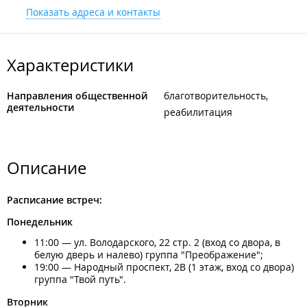
Показать адреса и контакты
+7 (423) 276-35-38
+7 914 706-35-38
Характеристики
+7 908 446-79-57
+7 908 972-50-01
Направления общественной
благотворительность
деятельности
Горячая линия
открыто: 08:00–22:00
реабилитация
Описание
Расписание встреч:
Понедельник
11:00 — ул. Володарского, 22 стр. 2 (вход со двора, в
белую дверь и налево) группа "Преображение";
19:00 — Народный проспект, 2В (1 этаж, вход со двора)
группа "Твой путь".
Вторник