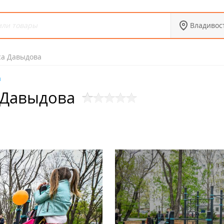
Владивос
са Давыдова
а
 Давыдова