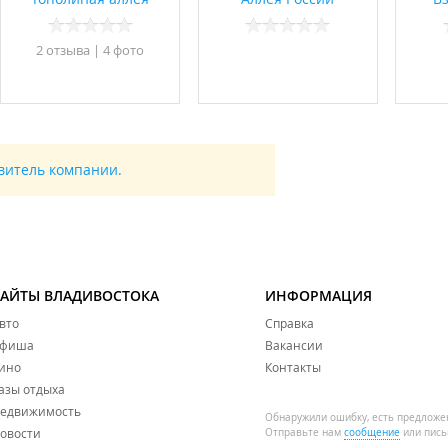
2 отзывa
|
4 фото
авитель компании.
САЙТЫ ВЛАДИВОСТОКА
ИНФОРМАЦИЯ
вто
Справка
фиша
Вакансии
ино
Контакты
азы отдыха
едвижимость
Обнаружили ошибку, есть предложе
овости
Отправьте нам
сообщение
или пись