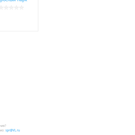
ния?
мо:
spr@VL.ru