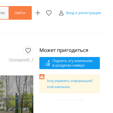
Найти
ток
Вход и регистрация
Может пригодиться
Посещений: 7
Поднять эту компанию
в разделах наверх
Хочу управлять информацией
этой компании.