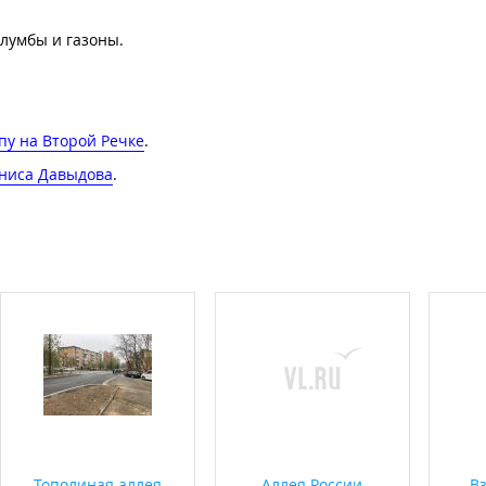
клумбы и газоны.
пу на Второй Речке
.
ениса Давыдова
.
Тополиная аллея
Аллея России
В