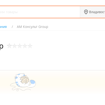
Владивос
ания
АМ Консульт Group
p