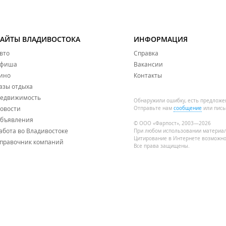
САЙТЫ ВЛАДИВОСТОКА
ИНФОРМАЦИЯ
вто
Справка
фиша
Вакансии
ино
Контакты
азы отдыха
едвижимость
Обнаружили ошибку, есть предложе
овости
Отправьте нам
сообщение
или пись
бъявления
© ООО «Фарпост», 2003—2026
абота во Владивостоке
При любом использовании материа
Цитирование в Интернете возможно
правочник компаний
Все права защищены.