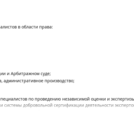
алистов в области права:
ии и Арбитражном суде;
а, административное производство;
 специалистов по проведению независимой оценки и экспертиз
и системы добровольной сертификации деятельности экспертов
 производства судебных экспертиз по следующим экспертным с
спортного происшествия";
спортных средств";