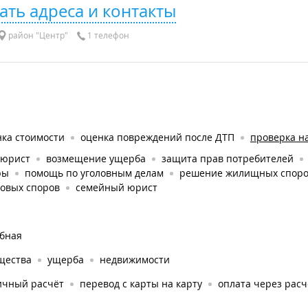
ать адреса и контакты
район "Центр"
1 телефон
нка стоимости
оценка повреждений после ДТП
проверка на
оюрист
возмещение ущерба
защита прав потребителей
ры
помощь по уголовным делам
решение жилищных спор
довых споров
семейный юрист
ебная
щества
ущерба
недвижимости
ичный расчёт
перевод с карты на карту
оплата через рас