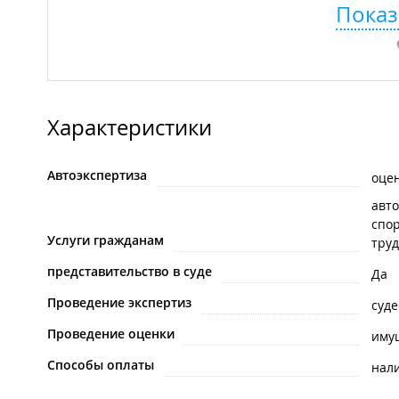
Показ
Характеристики
Автоэкспертиза
оце
авт
спо
Услуги гражданам
тру
представительство в суде
Да
Проведение экспертиз
суд
Проведение оценки
иму
Способы оплаты
нал