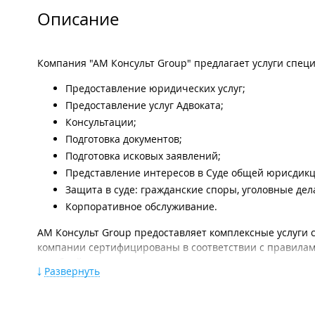
Описание
Компания "АМ Консульт Group" предлагает услуги специ
Предоставление юридических услуг;
Предоставление услуг Адвоката;
Консультации;
Подготовка документов;
Подготовка исковых заявлений;
Представление интересов в Cуде общей юрисдикц
Защита в суде: гражданские споры, уголовные дел
Корпоративное обслуживание.
АМ Консульт Group предоставляет комплексные услуги
компании сертифицированы в соответствии с правилам
судебной экспертизы и имеют право самостоятельного
Развернуть
13.1. "Исследование обстоятельств дорожно-тран
13.2. "Исследование технического состояния тран