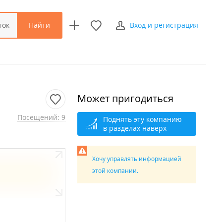
Найти
ток
Вход и регистрация
Может пригодиться
Посещений: 9
Поднять эту компанию
в разделах наверх
Хочу управлять информацией
этой компании.