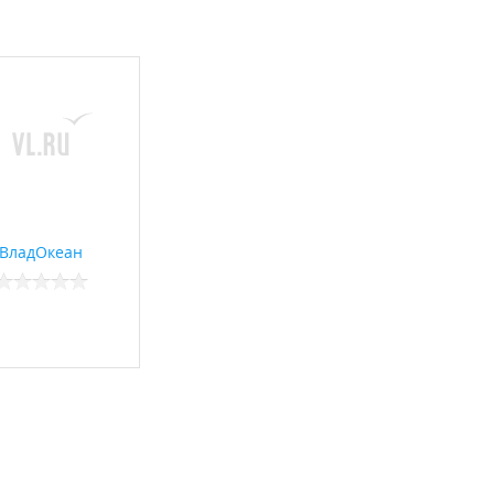
а также
чной стоимости".
ВладОкеан
нимание