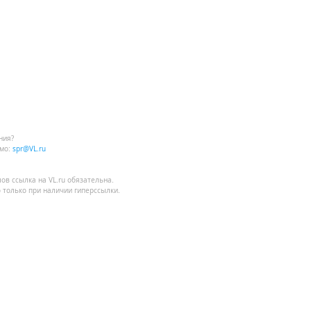
ния?
мо:
spr@VL.ru
лов
ссылка на VL.ru
обязательна.
 только при наличии гиперссылки.