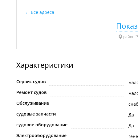
Все адреса
Показ
район "Ч
Характеристики
Сервис судов
мал
Ремонт судов
мал
Обслуживание
сна
судовые запчасти
Да
судовое оборудование
Да
Электрооборудование
ген