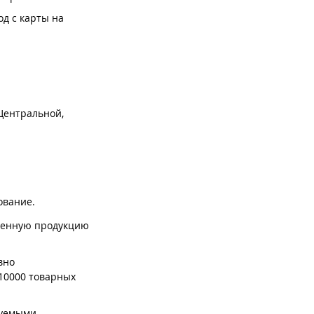
од с карты на
Центральной,
ование.
вленную продукцию
вно
 10000 товарных
буемыми