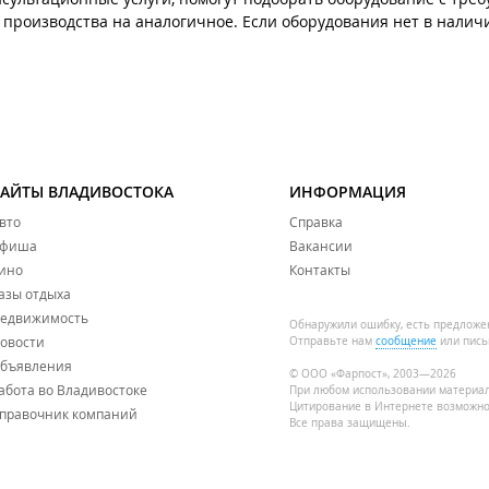
производства на аналогичное. Если оборудования нет в наличи
САЙТЫ ВЛАДИВОСТОКА
ИНФОРМАЦИЯ
вто
Справка
фиша
Вакансии
ино
Контакты
азы отдыха
едвижимость
Обнаружили ошибку, есть предложе
овости
Отправьте нам
сообщение
или пись
бъявления
© ООО «Фарпост», 2003—2026
абота во Владивостоке
При любом использовании материа
Цитирование в Интернете возможно
правочник компаний
Все права защищены.