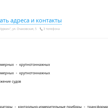
ать адреса и контакты
уркин", ул. Очаковская, 5
3 телефона
омерных
крупнотоннажных
омерных
крупнотоннажных
бжение судов
ераторы
контрольно-измерительные приборы
трансформа