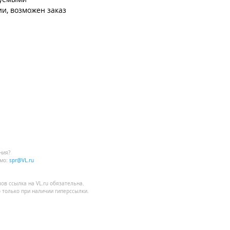
и, возможен заказ
ния?
мо:
spr@VL.ru
лов
ссылка на VL.ru
обязательна.
 только при наличии гиперссылки.