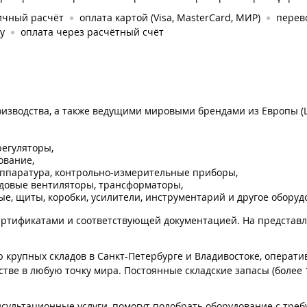
ичный расчёт
оплата картой (Visa, MasterCard, МИР)
перев
у
оплата через расчётный счёт
оизводства, а также ведущими мировыми брендами из Европы (
регуляторы,
ование,
ппаратура, контрольно-измерительные приборы,
судовые вентиляторы, трансформаторы,
е, щиты, коробки, усилители, инструментарий и другое оборуд
ертификатами и соответствующей документацией. На предста
 крупных складов в Санкт-Петербурге и Владивостоке, операти
стве в любую точку мира. Постоянные складские запасы (более
ультационные услуги, помогут подобрать оборудование с тре