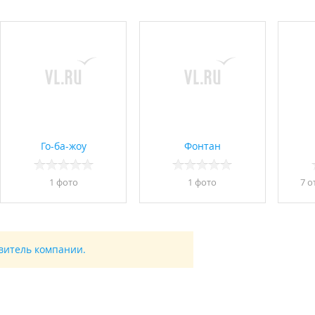
Го-ба-жоу
Фонтан
1 фото
1 фото
7 о
авитель компании.