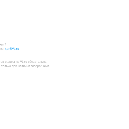
ния?
мо:
spr@VL.ru
лов
ссылка на VL.ru
обязательна.
 только при наличии гиперссылки.