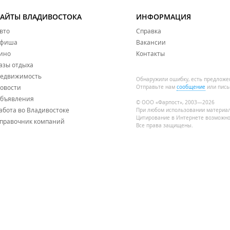
САЙТЫ ВЛАДИВОСТОКА
ИНФОРМАЦИЯ
вто
Справка
фиша
Вакансии
ино
Контакты
азы отдыха
едвижимость
Обнаружили ошибку, есть предложе
овости
Отправьте нам
сообщение
или пись
бъявления
© ООО «Фарпост», 2003—2026
абота во Владивостоке
При любом использовании материа
Цитирование в Интернете возможно
правочник компаний
Все права защищены.