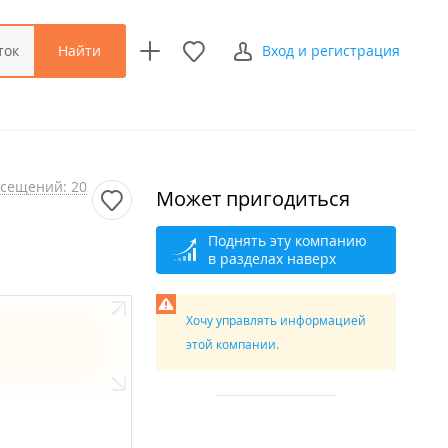
Найти
ток
Вход и регистрация
сещений: 20
Может пригодиться
Поднять эту компанию
в разделах наверх
Хочу управлять информацией
этой компании.