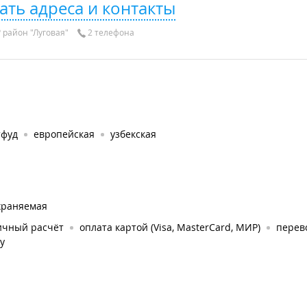
ать адреса и контакты
район "Луговая"
2 телефона
тфуд
европейская
узбекская
храняемая
ичный расчёт
оплата картой (Visa, MasterCard, МИР)
перев
у