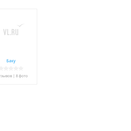
Баку
тзывов
|
8 фото